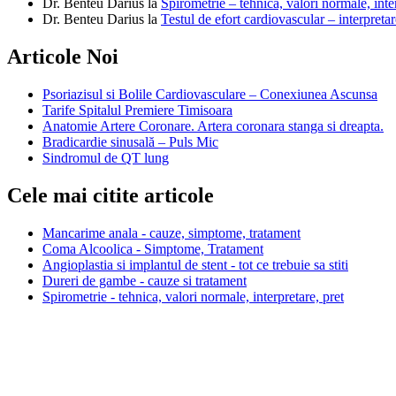
Dr. Benteu Darius
la
Spirometrie – tehnica, valori normale, inter
Dr. Benteu Darius
la
Testul de efort cardiovascular – interpretar
Articole Noi
Psoriazisul si Bolile Cardiovasculare – Conexiunea Ascunsa
Tarife Spitalul Premiere Timisoara
Anatomie Artere Coronare. Artera coronara stanga si dreapta.
Bradicardie sinusală – Puls Mic
Sindromul de QT lung
Cele mai citite articole
Mancarime anala - cauze, simptome, tratament
Coma Alcoolica - Simptome, Tratament
Angioplastia si implantul de stent - tot ce trebuie sa stiti
Dureri de gambe - cauze si tratament
Spirometrie - tehnica, valori normale, interpretare, pret