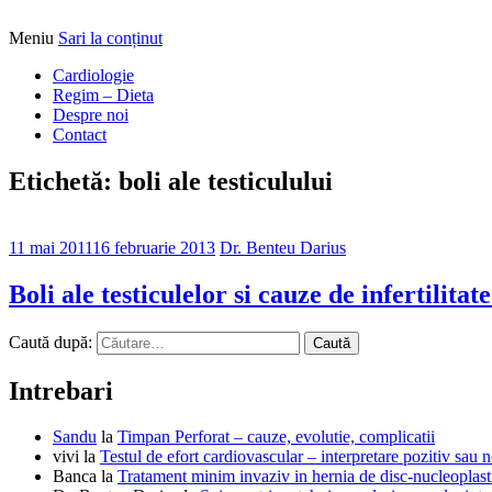
Meniu
Sari la conținut
Alimentatia sa iti fie medicatia
DrBendo.ro
Cardiologie
Regim – Dieta
Despre noi
Contact
Etichetă: boli ale testiculului
11 mai 2011
16 februarie 2013
Dr. Benteu Darius
Boli ale testiculelor si cauze de infertilita
Caută după:
Intrebari
Sandu
la
Timpan Perforat – cauze, evolutie, complicatii
vivi
la
Testul de efort cardiovascular – interpretare pozitiv sau n
Banca
la
Tratament minim invaziv in hernia de disc-nucleoplast