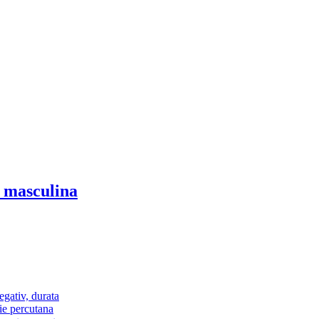
te masculina
egativ, durata
ie percutana