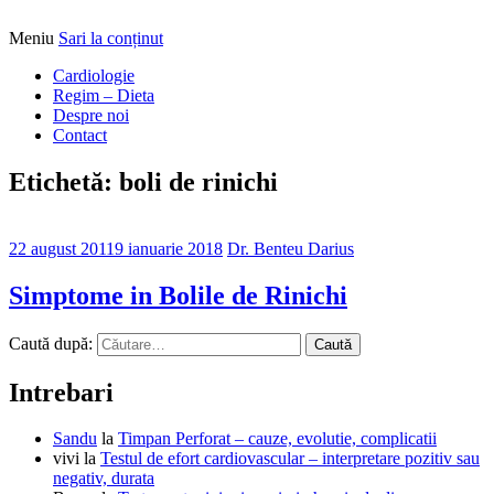
Meniu
Sari la conținut
Alimentatia sa iti fie medicatia
DrBendo.ro
Cardiologie
Regim – Dieta
Despre noi
Contact
Etichetă: boli de rinichi
22 august 2011
9 ianuarie 2018
Dr. Benteu Darius
Simptome in Bolile de Rinichi
Caută după:
Intrebari
Sandu
la
Timpan Perforat – cauze, evolutie, complicatii
vivi
la
Testul de efort cardiovascular – interpretare pozitiv sau
negativ, durata