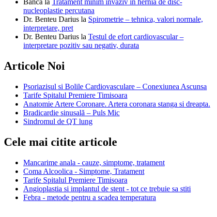
Banca
la
Tratament minim invaziv in hernia de disc-
nucleoplastie percutana
Dr. Benteu Darius
la
Spirometrie – tehnica, valori normale,
interpretare, pret
Dr. Benteu Darius
la
Testul de efort cardiovascular –
interpretare pozitiv sau negativ, durata
Articole Noi
Psoriazisul si Bolile Cardiovasculare – Conexiunea Ascunsa
Tarife Spitalul Premiere Timisoara
Anatomie Artere Coronare. Artera coronara stanga si dreapta.
Bradicardie sinusală – Puls Mic
Sindromul de QT lung
Cele mai citite articole
Mancarime anala - cauze, simptome, tratament
Coma Alcoolica - Simptome, Tratament
Tarife Spitalul Premiere Timisoara
Angioplastia si implantul de stent - tot ce trebuie sa stiti
Febra - metode pentru a scadea temperatura