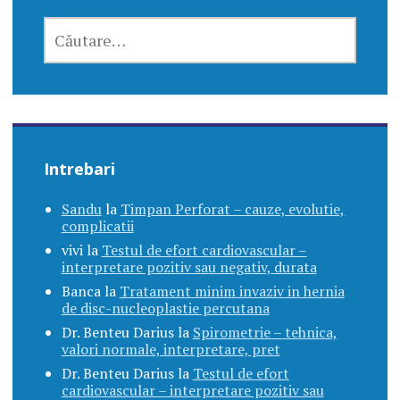
CAUTĂ
DUPĂ:
Intrebari
Sandu
la
Timpan Perforat – cauze, evolutie,
complicatii
vivi
la
Testul de efort cardiovascular –
interpretare pozitiv sau negativ, durata
Banca
la
Tratament minim invaziv in hernia
de disc-nucleoplastie percutana
Dr. Benteu Darius
la
Spirometrie – tehnica,
valori normale, interpretare, pret
Dr. Benteu Darius
la
Testul de efort
cardiovascular – interpretare pozitiv sau