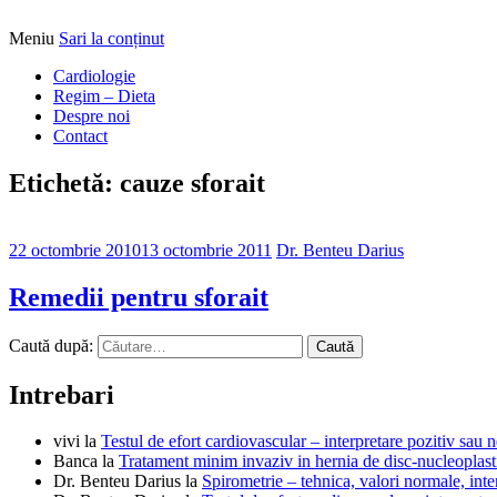
Meniu
Sari la conținut
Alimentatia sa iti fie medicatia
DrBendo.ro
Cardiologie
Regim – Dieta
Despre noi
Contact
Etichetă: cauze sforait
22 octombrie 2010
13 octombrie 2011
Dr. Benteu Darius
Remedii pentru sforait
Caută după:
Intrebari
vivi
la
Testul de efort cardiovascular – interpretare pozitiv sau n
Banca
la
Tratament minim invaziv in hernia de disc-nucleoplast
Dr. Benteu Darius
la
Spirometrie – tehnica, valori normale, inter