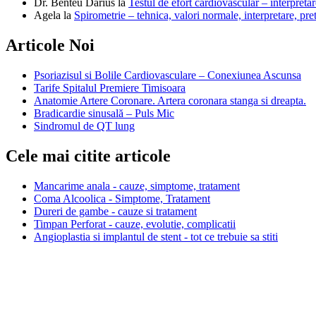
Dr. Benteu Darius
la
Testul de efort cardiovascular – interpretar
Agela
la
Spirometrie – tehnica, valori normale, interpretare, pre
Articole Noi
Psoriazisul si Bolile Cardiovasculare – Conexiunea Ascunsa
Tarife Spitalul Premiere Timisoara
Anatomie Artere Coronare. Artera coronara stanga si dreapta.
Bradicardie sinusală – Puls Mic
Sindromul de QT lung
Cele mai citite articole
Mancarime anala - cauze, simptome, tratament
Coma Alcoolica - Simptome, Tratament
Dureri de gambe - cauze si tratament
Timpan Perforat - cauze, evolutie, complicatii
Angioplastia si implantul de stent - tot ce trebuie sa stiti