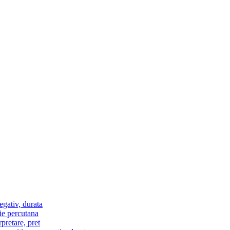
egativ, durata
ie percutana
pretare, pret