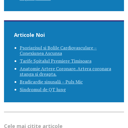
Articole Noi
Psoriazisul si Bolile Cardiovasculare –
Conexiunea Ascunsa
Tarife Spitalul Premiere Timisoara
Anatomie Artere Coronare. Artera coronara
stanga si dreapta.
Bradicardie sinusală – Puls Mic
Sindromul de QT lung
Cele mai citite articole