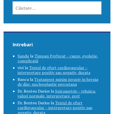
CAUTĂ
DUPĂ:
Intrebari
Sandu
la
Timpan Perforat – cauze, evolutie,
complicatii
vivi
la
Testul de efort cardiovascular –
interpretare pozitiv sau negativ, durata
Banca
la
Tratament minim invaziv in hernia
de disc-nucleoplastie percutana
Dr. Benteu Darius
la
Spirometrie – tehnica,
valori normale, interpretare, pret
Dr. Benteu Darius
la
Testul de efort
cardiovascular – interpretare pozitiv sau
negativ, durata