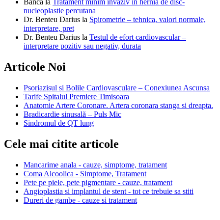
Banca
la
Tratament minim invaziv in hernia de disc-
nucleoplastie percutana
Dr. Benteu Darius
la
Spirometrie – tehnica, valori normale,
interpretare, pret
Dr. Benteu Darius
la
Testul de efort cardiovascular –
interpretare pozitiv sau negativ, durata
Articole Noi
Psoriazisul si Bolile Cardiovasculare – Conexiunea Ascunsa
Tarife Spitalul Premiere Timisoara
Anatomie Artere Coronare. Artera coronara stanga si dreapta.
Bradicardie sinusală – Puls Mic
Sindromul de QT lung
Cele mai citite articole
Mancarime anala - cauze, simptome, tratament
Coma Alcoolica - Simptome, Tratament
Pete pe piele, pete pigmentare - cauze, tratament
Angioplastia si implantul de stent - tot ce trebuie sa stiti
Dureri de gambe - cauze si tratament