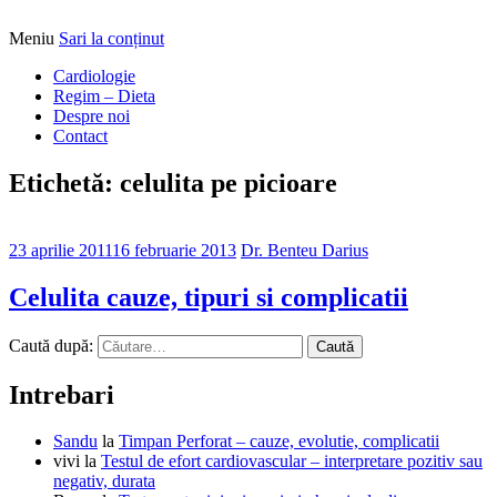
Meniu
Sari la conținut
Alimentatia sa iti fie medicatia
DrBendo.ro
Cardiologie
Regim – Dieta
Despre noi
Contact
Etichetă: celulita pe picioare
23 aprilie 2011
16 februarie 2013
Dr. Benteu Darius
Celulita cauze, tipuri si complicatii
Caută după:
Intrebari
Sandu
la
Timpan Perforat – cauze, evolutie, complicatii
vivi
la
Testul de efort cardiovascular – interpretare pozitiv sau
negativ, durata