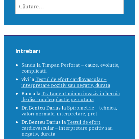
CAUTĂ
DUPĂ:
Intrebari
Sandu
la
Timpan Perforat – cauze, evolutie,
complicatii
vivi
la
Testul de efort cardiovascular –
interpretare pozitiv sau negativ, durata
Banca
la
Tratament minim invaziv in hernia
de disc-nucleoplastie percutana
Dr. Benteu Darius
la
Spirometrie – tehnica,
valori normale, interpretare, pret
Dr. Benteu Darius
la
Testul de efort
cardiovascular – interpretare pozitiv sau
negativ, durata