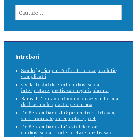
CAUTĂ
DUPĂ:
Intrebari
Sandu
la
Timpan Perforat – cauze, evolutie,
complicatii
vivi
la
Testul de efort cardiovascular –
interpretare pozitiv sau negativ, durata
Banca
la
Tratament minim invaziv in hernia
de disc-nucleoplastie percutana
Dr. Benteu Darius
la
Spirometrie – tehnica,
valori normale, interpretare, pret
Dr. Benteu Darius
la
Testul de efort
cardiovascular – interpretare pozitiv sau