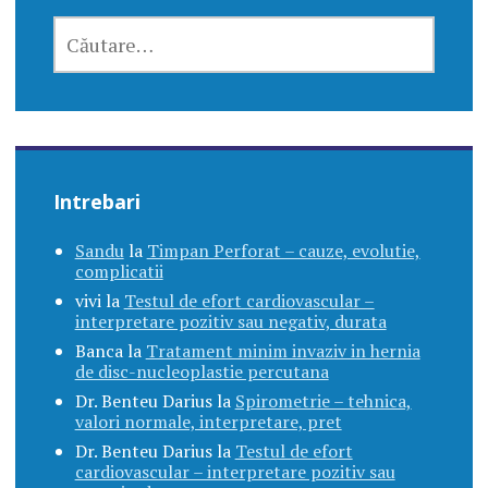
CAUTĂ
DUPĂ:
Intrebari
Sandu
la
Timpan Perforat – cauze, evolutie,
complicatii
vivi
la
Testul de efort cardiovascular –
interpretare pozitiv sau negativ, durata
Banca
la
Tratament minim invaziv in hernia
de disc-nucleoplastie percutana
Dr. Benteu Darius
la
Spirometrie – tehnica,
valori normale, interpretare, pret
Dr. Benteu Darius
la
Testul de efort
cardiovascular – interpretare pozitiv sau