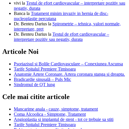
vivi
la
Testul de efort cardiovascular – interpretare pozitiv sau
negativ, durata
Banca
la
Tratament minim invaziv in hernia de disc-
nucleoplastie percutana
Dr. Benteu Darius
la
Spirometrie – tehnica, valori normale,
interpretare, pret
Dr. Benteu Darius
la
Testul de efort cardiovascular –
interpretare pozitiv sau negativ, durata
Articole Noi
Psoriazisul si Bolile Cardiovasculare – Conexiunea Ascunsa
Tarife Spitalul Premiere Timisoara
Anatomie Artere Coronare. Artera coronara stanga si dreapta.
Bradicardie sinusală – Puls Mic
Sindromul de QT lung
Cele mai citite articole
Mancarime anala - cauze, simptome, tratament
Coma Alcoolica - Simptome, Tratament
Angioplastia si implantul de stent - tot ce trebuie sa stiti
Tarife Spitalul Premiere Timisoara