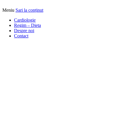
Meniu
Sari la conținut
Alimentatia sa iti fie medicatia
DrBendo.ro
Cardiologie
Regim – Dieta
Despre noi
Contact