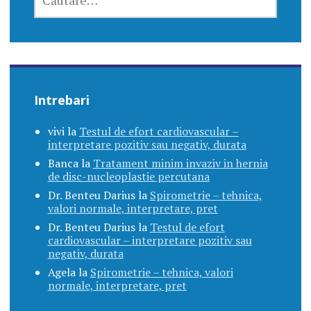
DUPĂ:
Intrebari
vivi
la
Testul de efort cardiovascular –
interpretare pozitiv sau negativ, durata
Banca
la
Tratament minim invaziv in hernia
de disc-nucleoplastie percutana
Dr. Benteu Darius
la
Spirometrie – tehnica,
valori normale, interpretare, pret
Dr. Benteu Darius
la
Testul de efort
cardiovascular – interpretare pozitiv sau
negativ, durata
Agela
la
Spirometrie – tehnica, valori
normale, interpretare, pret