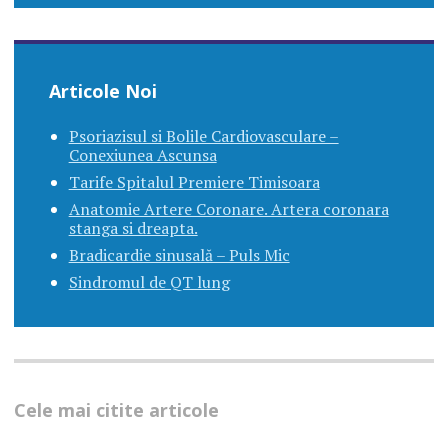
Articole Noi
Psoriazisul si Bolile Cardiovasculare –
Conexiunea Ascunsa
Tarife Spitalul Premiere Timisoara
Anatomie Artere Coronare. Artera coronara
stanga si dreapta.
Bradicardie sinusală – Puls Mic
Sindromul de QT lung
Cele mai citite articole