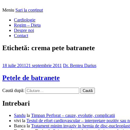
Meniu
Sari la conținut
Alimentatia sa iti fie medicatia
DrBendo.ro
Cardiologie
Regim – Dieta
Despre noi
Contact
Etichetă: crema pete batranete
18 iulie 2011
21 septembrie 2011
Dr. Benteu Darius
Petele de batranete
Caută după:
Intrebari
Sandu
la
Timpan Perforat – cauze, evolutie, complicatii
vivi
la
Testul de efort cardiovascular – interpretare pozitiv sau n
Banca
la
Tratament minim invaziv in hernia de disc-nucleoplast