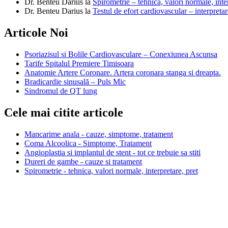
Dr. Benteu Darius
la
Spirometrie – tehnica, valori normale, inter
Dr. Benteu Darius
la
Testul de efort cardiovascular – interpretar
Articole Noi
Psoriazisul si Bolile Cardiovasculare – Conexiunea Ascunsa
Tarife Spitalul Premiere Timisoara
Anatomie Artere Coronare. Artera coronara stanga si dreapta.
Bradicardie sinusală – Puls Mic
Sindromul de QT lung
Cele mai citite articole
Mancarime anala - cauze, simptome, tratament
Coma Alcoolica - Simptome, Tratament
Angioplastia si implantul de stent - tot ce trebuie sa stiti
Dureri de gambe - cauze si tratament
Spirometrie - tehnica, valori normale, interpretare, pret