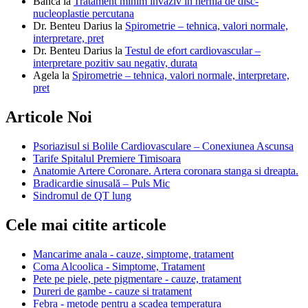
Banca
la
Tratament minim invaziv in hernia de disc-
nucleoplastie percutana
Dr. Benteu Darius
la
Spirometrie – tehnica, valori normale,
interpretare, pret
Dr. Benteu Darius
la
Testul de efort cardiovascular –
interpretare pozitiv sau negativ, durata
Agela
la
Spirometrie – tehnica, valori normale, interpretare,
pret
Articole Noi
Psoriazisul si Bolile Cardiovasculare – Conexiunea Ascunsa
Tarife Spitalul Premiere Timisoara
Anatomie Artere Coronare. Artera coronara stanga si dreapta.
Bradicardie sinusală – Puls Mic
Sindromul de QT lung
Cele mai citite articole
Mancarime anala - cauze, simptome, tratament
Coma Alcoolica - Simptome, Tratament
Pete pe piele, pete pigmentare - cauze, tratament
Dureri de gambe - cauze si tratament
Febra - metode pentru a scadea temperatura