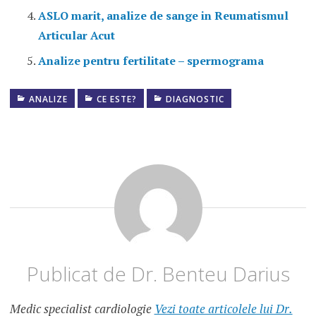
ASLO marit, analize de sange in Reumatismul
Articular Acut
Analize pentru fertilitate – spermograma
ANALIZE
CE ESTE?
DIAGNOSTIC
CONTRAINDICATII
CT
CT
CT
64
CT
MULTISLICE
CT
SCAN
Publicat de
Dr. Benteu Darius
FUNCTIONARE
CT
Medic specialist cardiologie
Vezi toate articolele lui Dr.