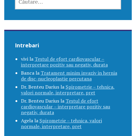
DUPĂ:
Intrebari
vivi
la
Testul de efort cardiovascular –
interpretare pozitiv sau negativ, durata
Banca
la
Tratament minim invaziv in hernia
de disc-nucleoplastie percutana
Dr. Benteu Darius
la
Spirometrie – tehnica,
valori normale, interpretare, pret
Dr. Benteu Darius
la
Testul de efort
cardiovascular – interpretare pozitiv sau
negativ, durata
Agela
la
Spirometrie – tehnica, valori
normale, interpretare, pret