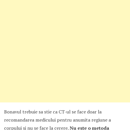
Bonavul trebuie sa stie ca CT-ul se face doar la
recomandarea medicului pentru anumita regiune a
corpului si nu se face la cerere.
Nu este o metoda