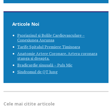
Articole Noi
Psoriazisul si Bolile Cardiovasculare –
Conexiunea Ascunsa
Tarife Spitalul Premiere Timisoara
Anatomie Artere Coronare. Artera coronara
stanga si dreapta.
Bradicardie sinusală – Puls Mic
Sindromul de QT lung
Cele mai citite articole