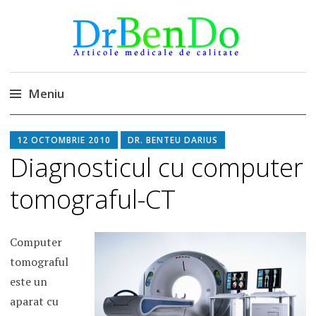
DrBendo.ro
Alimentatia sa iti fie medicatia
Meniu
Sari
12 OCTOMBRIE 2010
DR. BENTEU DARIUS
la
Diagnosticul cu computer
conținut
tomograful-CT
Computer
tomograful
este un
aparat cu