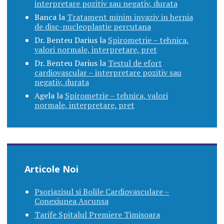
interpretare pozitiv sau negativ, durata
Banca
la
Tratament minim invaziv in hernia
de disc-nucleoplastie percutana
Dr. Benteu Darius
la
Spirometrie – tehnica,
valori normale, interpretare, pret
Dr. Benteu Darius
la
Testul de efort
cardiovascular – interpretare pozitiv sau
negativ, durata
Agela
la
Spirometrie – tehnica, valori
normale, interpretare, pret
Articole Noi
Psoriazisul si Bolile Cardiovasculare –
Conexiunea Ascunsa
Tarife Spitalul Premiere Timisoara