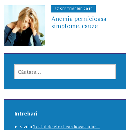
27 SEPTEMBRIE 2010
Anemia pernicioasa –
simptome, cauze
CAUTĂ
DUPĂ:
Intrebari
vivi
la
Testul de efort cardiovascular –