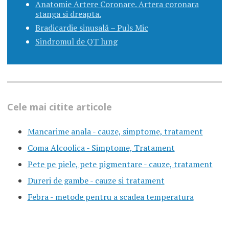
Anatomie Artere Coronare. Artera coronara
stanga si dreapta.
Bradicardie sinusală – Puls Mic
Sindromul de QT lung
Cele mai citite articole
Mancarime anala - cauze, simptome, tratament
Coma Alcoolica - Simptome, Tratament
Pete pe piele, pete pigmentare - cauze, tratament
Dureri de gambe - cauze si tratament
Febra - metode pentru a scadea temperatura