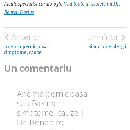
Medic specialist cardiologie
Vezi toate articolele lui Dr.
VITAMINA
B12 SE
Benteu Darius
GASESTE
IN
Navigare
Anterior
Următor
în
Anemia pernicioasa –
Simptome alergii
simptome, cauze
articole
Un comentariu
Anemia pernicioasa
sau Biermer –
simptome, cauze |
Dr. Bendo.ro