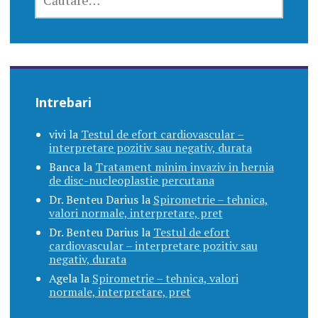
DUPĂ:
Intrebari
vivi
la
Testul de efort cardiovascular –
interpretare pozitiv sau negativ, durata
Banca
la
Tratament minim invaziv in hernia
de disc-nucleoplastie percutana
Dr. Benteu Darius
la
Spirometrie – tehnica,
valori normale, interpretare, pret
Dr. Benteu Darius
la
Testul de efort
cardiovascular – interpretare pozitiv sau
negativ, durata
Agela
la
Spirometrie – tehnica, valori
normale, interpretare, pret