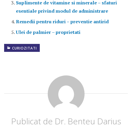
Suplimente de vitamine si minerale – sfaturi
esentiale privind modul de administrare
Remedii pentru riduri – preventie antirid
Ulei de palmier – proprietati
CURIOZITATI
ANEMIE
PERNICIOASA
DEFICIT
DE
VITAMINA
B12
SURSE
DE
VITAMINA
B12
VITAMINA
Publicat de
Dr. Benteu Darius
B12
ALIMENTE