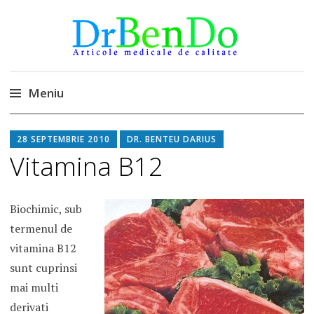
DrBendo.ro
Alimentatia sa iti fie medicatia
Meniu
Sari
28 SEPTEMBRIE 2010
DR. BENTEU DARIUS
la
Vitamina B12
conținut
Biochimic, sub
termenul de
vitamina B12
sunt cuprinsi
mai multi
derivati