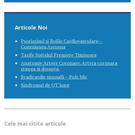
Articole Noi
Psoriazisul si Bolile Cardiovasculare –
Conexiunea Ascunsa
Tarife Spitalul Premiere Timisoara
Anatomie Artere Coronare. Artera coronara
stanga si dreapta.
Bradicardie sinusală – Puls Mic
Sindromul de QT lung
Cele mai citite articole