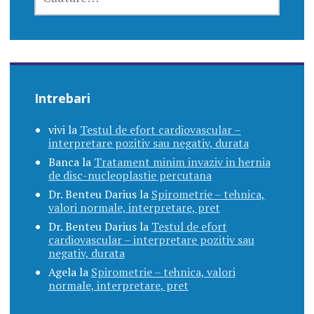
DUPĂ:
Intrebari
vivi
la
Testul de efort cardiovascular –
interpretare pozitiv sau negativ, durata
Banca
la
Tratament minim invaziv in hernia
de disc-nucleoplastie percutana
Dr. Benteu Darius
la
Spirometrie – tehnica,
valori normale, interpretare, pret
Dr. Benteu Darius
la
Testul de efort
cardiovascular – interpretare pozitiv sau
negativ, durata
Agela
la
Spirometrie – tehnica, valori
normale, interpretare, pret