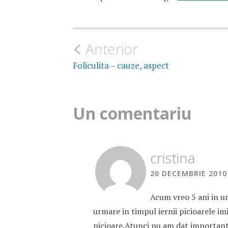
Navigare
Anterior
în
Foliculita – cauze, aspect
articole
Un comentariu
cristina
20 DECEMBRIE 2010 
Acum vreo 5 ani in ur
urmare in timpul iernii picioarele imi
picioare.Atunci nu am dat important