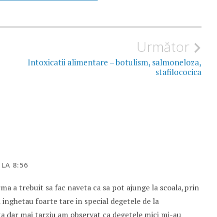
Următor
Intoxicatii alimentare – botulism, salmoneloza,
stafilococica
LA 8:56
ma a trebuit sa fac naveta ca sa pot ajunge la scoala,prin
 inghetau foarte tare in special degetele de la
a dar mai tarziu am observat ca degetele mici mi-au