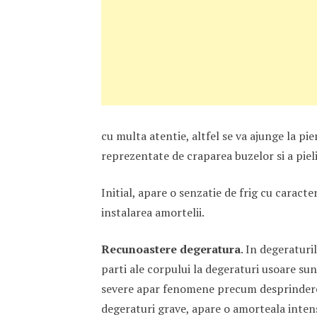
cu multa atentie, altfel se va ajunge la p
reprezentate de craparea buzelor si a pieli
Initial, apare o senzatie de frig cu caract
instalarea amortelii.
Recunoastere degeratura
. In degeraturi
parti ale corpului la degeraturi usoare sunt
severe apar fenomene precum desprinderea 
degeraturi grave, apare o amorteala intensa