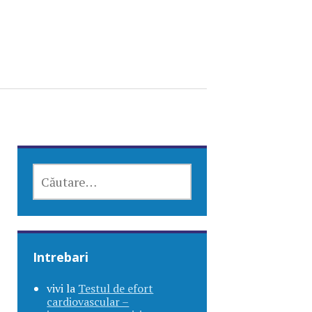
CAUTĂ
DUPĂ:
Intrebari
vivi
la
Testul de efort
cardiovascular –