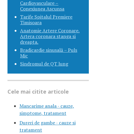
Cardiovasculare –
Conexiunea Ascunsa
Tarife Spitalul Premiere
Timisoara
Anatomie Artere Coronare.
Artera coronara stanga si
dreapta.
Bradicardie sinusală – Puls
Mic
Sindromul de QT lung
Cele mai citite articole
Mancarime anala - cauze,
simptome, tratament
Dureri de gambe - cauze si
tratament