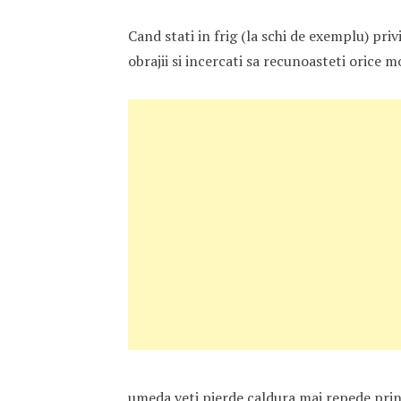
Cand stati in frig (la schi de exemplu) priv
obrajii si incercati sa recunoasteti orice m
umeda veti pierde caldura mai repede prin