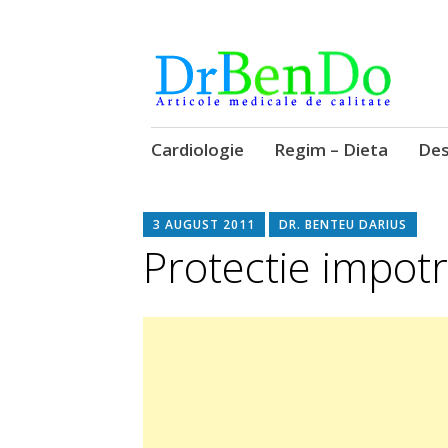
Alimentatia sa iti fie medicatia
DrBendo.ro
Sari
Cardiologie
Regim – Dieta
Des
la
conținut
3 AUGUST 2011
DR. BENTEU DARIUS
Protectie impotr