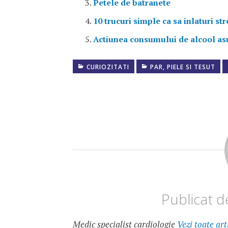
Petele de batranete
10 trucuri simple ca sa inlaturi str
Actiunea consumului de alcool as
CURIOZITATI
PAR, PIELE SI TESUT
DEGERATURA
DEGERATURI
DEGERATURILE
DEGETE
DEGERATE
PREVENTIE
DEGERATURI
Publicat 
Medic specialist cardiologie
Vezi toate art