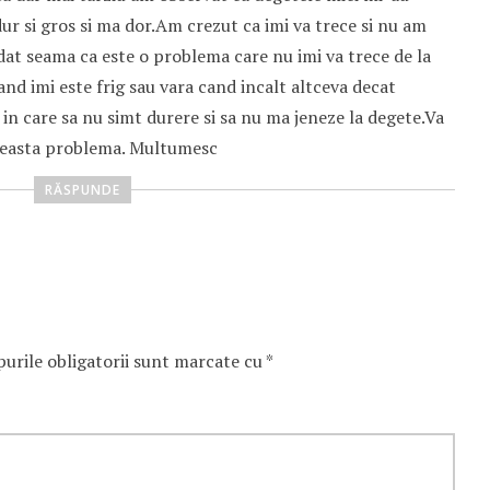
ur si gros si ma dor.Am crezut ca imi va trece si nu am
at seama ca este o problema care nu imi va trece de la
and imi este frig sau vara cand incalt altceva decat
i in care sa nu simt durere si sa nu ma jeneze la degete.Va
aceasta problema. Multumesc
RĂSPUNDE
rile obligatorii sunt marcate cu
*