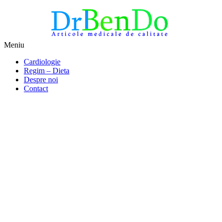
Sari
Meniu
la
Alimentatia sa iti fie medicatia
DrBendo.ro
Cardiologie
conținut
Regim – Dieta
Despre noi
Contact