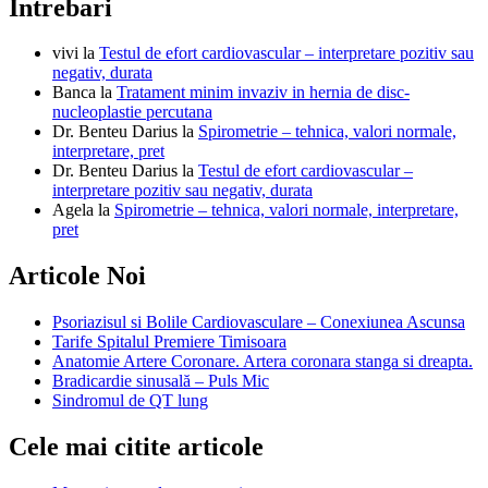
Intrebari
vivi
la
Testul de efort cardiovascular – interpretare pozitiv sau
negativ, durata
Banca
la
Tratament minim invaziv in hernia de disc-
nucleoplastie percutana
Dr. Benteu Darius
la
Spirometrie – tehnica, valori normale,
interpretare, pret
Dr. Benteu Darius
la
Testul de efort cardiovascular –
interpretare pozitiv sau negativ, durata
Agela
la
Spirometrie – tehnica, valori normale, interpretare,
pret
Articole Noi
Psoriazisul si Bolile Cardiovasculare – Conexiunea Ascunsa
Tarife Spitalul Premiere Timisoara
Anatomie Artere Coronare. Artera coronara stanga si dreapta.
Bradicardie sinusală – Puls Mic
Sindromul de QT lung
Cele mai citite articole