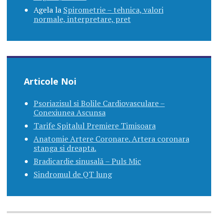
Agela
la
Spirometrie – tehnica, valori
normale, interpretare, pret
Articole Noi
Psoriazisul si Bolile Cardiovasculare –
Conexiunea Ascunsa
Tarife Spitalul Premiere Timisoara
Anatomie Artere Coronare. Artera coronara
stanga si dreapta.
Bradicardie sinusală – Puls Mic
Sindromul de QT lung