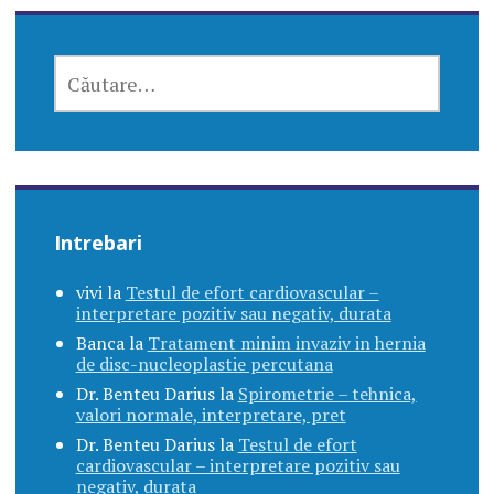
CAUTĂ
DUPĂ:
Intrebari
vivi
la
Testul de efort cardiovascular –
interpretare pozitiv sau negativ, durata
Banca
la
Tratament minim invaziv in hernia
de disc-nucleoplastie percutana
Dr. Benteu Darius
la
Spirometrie – tehnica,
valori normale, interpretare, pret
Dr. Benteu Darius
la
Testul de efort
cardiovascular – interpretare pozitiv sau
negativ, durata