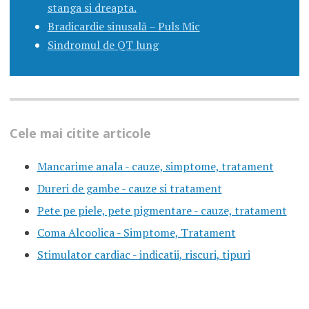
stanga si dreapta.
Bradicardie sinusală – Puls Mic
Sindromul de QT lung
Cele mai citite articole
Mancarime anala - cauze, simptome, tratament
Dureri de gambe - cauze si tratament
Pete pe piele, pete pigmentare - cauze, tratament
Coma Alcoolica - Simptome, Tratament
Stimulator cardiac - indicatii, riscuri, tipuri