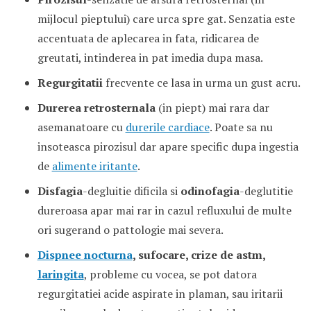
mijlocul pieptului) care urca spre gat. Senzatia este
accentuata de aplecarea in fata, ridicarea de
greutati, intinderea in pat imedia dupa masa.
Regurgitatii
frecvente ce lasa in urma un gust acru.
Durerea retrosternala
(in piept) mai rara dar
asemanatoare cu
durerile cardiace
. Poate sa nu
insoteasca pirozisul dar apare specific dupa ingestia
de
alimente iritante
.
Disfagia
-degluitie dificila si
odinofagia
-deglutitie
dureroasa apar mai rar in cazul refluxului de multe
ori sugerand o pattologie mai severa.
Dispnee nocturna
, sufocare, crize de astm,
laringita
, probleme cu vocea, se pot datora
regurgitatiei acide aspirate in plaman, sau iritarii