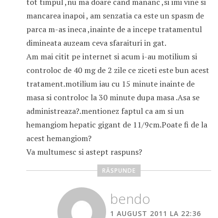
tot timpul ,nu ma doare cand mananc ,si imi vine si
mancarea inapoi , am senzatia ca este un spasm de
parca m-as ineca ,inainte de a incepe tratamentul
dimineata auzeam ceva sfaraituri in gat.
Am mai citit pe internet si acum i-au motilium si
controloc de 40 mg de 2 zile ce ziceti este bun acest
tratament.motilium iau cu 15 minute inainte de
masa si controloc la 30 minute dupa masa .Asa se
administreaza?.mentionez faptul ca am si un
hemangiom hepatic gigant de 11/9cm.Poate fi de la
acest hemangiom?
Va multumesc si astept raspuns?
RĂSPUNDE
bendo
1 AUGUST 2011 LA 22:36