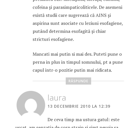
cofeina şi parasimpaticoliticele. De asemeni
există studii care sugerează că AINS şi
aspirina sunt asociate cu leziuni esofagiene,
putând determina esofagită şi chiar
stricturi esofagiene.
Mancati mai putin si mai des. Puteti pune o
perna in plus in timpul somnului, pt a pune
capul intr-o pozitie putin mai ridicata.
RĂSPUNDE
laura
13 DECEMBRIE 2010 LA 12:39
De ceva timp ma ustura gatul: este
uscat, am senzatia de corp strain si simt nevoia sa