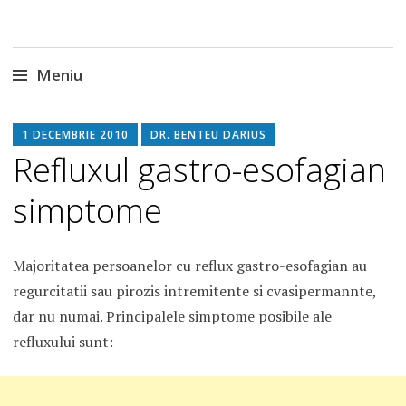
DrBendo.ro
Alimentatia sa iti fie medicatia
Meniu
Sari
1 DECEMBRIE 2010
DR. BENTEU DARIUS
la
Refluxul gastro-esofagian
conținut
simptome
Majoritatea persoanelor cu reflux gastro-esofagian au
regurcitatii sau pirozis intremitente si cvasipermannte,
dar nu numai. Principalele simptome posibile ale
refluxului sunt: