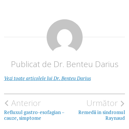
DE
REFLUX
DISFAGIE
DISPNEE
NOCTURNA
ODINOFAGIE
PIROZIS
Publicat de
Dr. Benteu Darius
REFLUX
ESOFAGIAN
Vezi toate articolele lui Dr. Benteu Darius
REFLUX
GASTRIC
REFLUX
Navigare
Anterior
Următor
GASTROESOFAGIAN
SIMPTOME
în
Refluxul gastro-esofagian –
Remedii in sindromul
cauze, simptome
Raynaud
REGURCITATII
articole