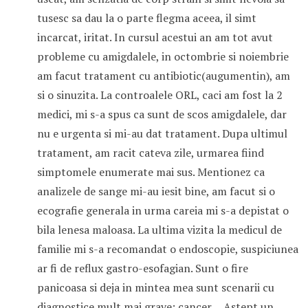
tusesc sa dau la o parte flegma aceea, il simt
incarcat, iritat. In cursul acestui an am tot avut
probleme cu amigdalele, in octombrie si noiembrie
am facut tratament cu antibiotic(augumentin), am
si o sinuzita. La controalele ORL, caci am fost la 2
medici, mi s-a spus ca sunt de scos amigdalele, dar
nu e urgenta si mi-au dat tratament. Dupa ultimul
tratament, am racit cateva zile, urmarea fiind
simptomele enumerate mai sus. Mentionez ca
analizele de sange mi-au iesit bine, am facut si o
ecografie generala in urma careia mi s-a depistat o
bila lenesa maloasa. La ultima vizita la medicul de
familie mi s-a recomandat o endoscopie, suspiciunea
ar fi de reflux gastro-esofagian. Sunt o fire
panicoasa si deja in mintea mea sunt scenarii cu
diagnostice mult mai grave: cancer….Astept un