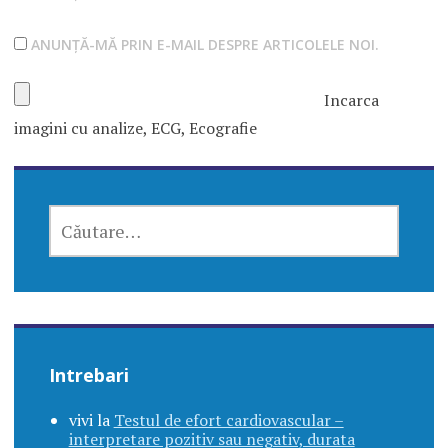
ANUNȚĂ-MĂ PRIN E-MAIL DESPRE ARTICOLELE NOI.
Incarca
imagini cu analize, ECG, Ecografie
CAUTĂ
DUPĂ:
Intrebari
vivi
la
Testul de efort cardiovascular –
interpretare pozitiv sau negativ, durata