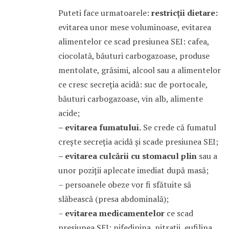
Puteti face urmatoarele:
restricţii dietare:
evitarea unor mese voluminoase, evitarea
alimentelor ce scad presiunea SEI: cafea,
ciocolată, băuturi carbogazoase, produse
mentolate, grăsimi, alcool sau a alimentelor
ce cresc secreţia acidă: suc de portocale,
băuturi carbogazoase, vin alb, alimente
acide;
– evitarea fumatului.
Se crede că fumatul
creşte secreţia acidă şi scade presiunea SEI;
– evitarea culcării cu stomacul plin
sau a
unor poziţii aplecate imediat după masă;
– persoanele obeze vor fi sfătuite să
slăbească (presa abdominală);
–
evitarea medicamentelor
ce scad
presiunea SEI: nifedipina, nitraţii, eufilina,