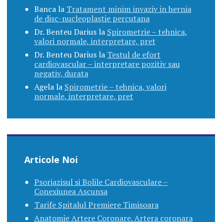
Banca
la
Tratament minim invaziv in hernia
de disc-nucleoplastie percutana
Dr. Benteu Darius
la
Spirometrie – tehnica,
valori normale, interpretare, pret
Dr. Benteu Darius
la
Testul de efort
cardiovascular – interpretare pozitiv sau
negativ, durata
Agela
la
Spirometrie – tehnica, valori
normale, interpretare, pret
Articole Noi
Psoriazisul si Bolile Cardiovasculare –
Conexiunea Ascunsa
Tarife Spitalul Premiere Timisoara
Anatomie Artere Coronare. Artera coronara