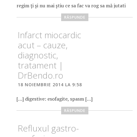
regim ți și nu mai știu ce sa fac va rog sa mă jutati
RĂSPUNDE
Infarct miocardic
acut – cauze,
diagnostic,
tratament |
DrBendo.ro
18 NOIEMBRIE 2014 LA 9:58
[…] digestive: esofagite, spasm […]
RĂSPUNDE
Refluxul gastro-