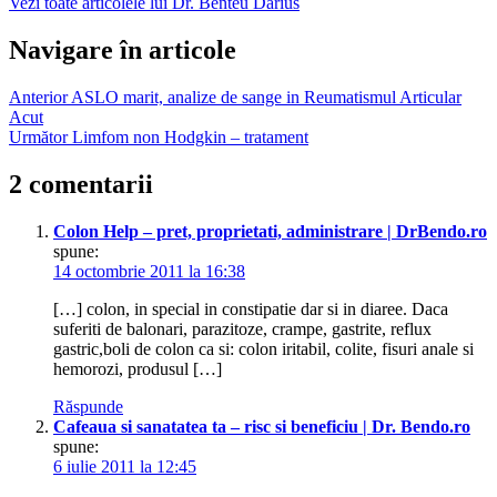
Vezi toate articolele lui Dr. Benteu Darius
gastrita
hiperacida
gastrita
Navigare în articole
regim
alimentar
Anterior
ASLO marit, analize de sange in Reumatismul Articular
tratament
Acut
dureri
Următor
Limfom non Hodgkin – tratament
stomac
2 comentarii
Colon Help – pret, proprietati, administrare | DrBendo.ro
spune:
14 octombrie 2011 la 16:38
[…] colon, in special in constipatie dar si in diaree. Daca
suferiti de balonari, parazitoze, crampe, gastrite, reflux
gastric,boli de colon ca si: colon iritabil, colite, fisuri anale si
hemorozi, produsul […]
Răspunde
Cafeaua si sanatatea ta – risc si beneficiu | Dr. Bendo.ro
spune:
6 iulie 2011 la 12:45