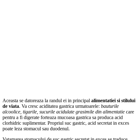
Aceasta se datoreaza la randul ei in principal
alimentatiei si stilului
de viata
. Va cresc aciditatea gastrica urmatoarele:
bauturile
alcoolice, tigarile, sucurile acidulate grasimile din alimentatie
care
pentru a fi digerate forteaza mucoasa gastrica sa produca acid
clorhidric suplimentar. Propriul suc gastric, acid secretat in exces
poate leza stomacul sau duodenul.
Vatamarea stomacului de suc gastric secretat in exces se traduce