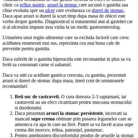
clinic ca
reflux gastric,
arsuri la stomac
care ascund o gastrita sau
chiar evolutia spre un
ulcer
care evolueaza cu
dureri de stomac
.
Daca apar arsuri si dureri la scurt timp dupa masa de obicei este
vorba despre gastrita. Diagnosticul si tratamentul atat al gastritei cat
si al ulcerului impune insa vizita la un medic gastroenterolog.
Urmarirea unui regim alimentar care sa excluda factorii care cresc
aciditatea enumerati mai sus, reprezinta cea mai buna cale de
preventie pentru gastrita.
Daca suferiti de o gastrita hiperacida este recomandat in plus sa va
feriti sa consumati carne si zaharuri.
Daca va stiti cu aciditate gastrica crescuta, cu gastrita, prezentati
arsuri si dureri de stomac dupa masa, tineti cont de urmatoarele
recomandari:
Beti suc de castraveti.
O cura dureaza 2-3 saptamani, iar
castravetii au un efect cicatrizant pentru mucoasa stomacului
si duodenului.
Daca prezentati
arsuri la stomac persistente
, incercati sa
mancati
supe crema
obtinute prin pasarea legumelor care se
amesteca cu apa in care au fiert. Puteti sa va faceti acasa supe
crema din morcov, telina, patrunjel, pastarnac.
Pentru ameliorarea disconfortului produs de arsurile la stomac