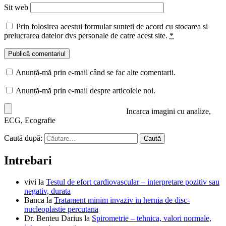
Sit web
Prin folosirea acestui formular sunteti de acord cu stocarea si
prelucrarea datelor dvs personale de catre acest site.
*
Anunță-mă prin e-mail când se fac alte comentarii.
Anunță-mă prin e-mail despre articolele noi.
Incarca imagini cu analize,
ECG, Ecografie
Caută după:
Intrebari
vivi
la
Testul de efort cardiovascular – interpretare pozitiv sau
negativ, durata
Banca
la
Tratament minim invaziv in hernia de disc-
nucleoplastie percutana
Dr. Benteu Darius
la
Spirometrie – tehnica, valori normale,