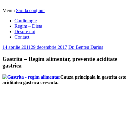
Meniu
Sari la conținut
Alimentatia sa iti fie medicatia
DrBendo.ro
Cardiologie
Regim – Dieta
Despre noi
Contact
14 aprilie 2011
29 decembrie 2017
Dr. Benteu Darius
Gastrita – Regim alimentar, preventie aciditate
gastrica
Cauza principala in gastrita este
aciditatea gastrica crescuta.