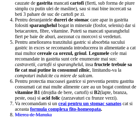
cauzate de
gastrita
mancati
cartofi
(fierti, sub forma de piure
simplu cu putin ulei de masline), sau si mai bine incercati sa
beti 3 pahare de suc de cartofi pe zi.
Pentru deranjantele
dureri de stomac
care apar in gastrita
folositi
sparanghelul
bogat in minerale (fosfor, seleniu) dar si
betacaroten, fibre, vitamine. Puteti sa mancati sparanghelul
fiert pe baie de aburi, asezonat cu morcovi si verdeturi.
Pentru ameliorarea tranzitului gastric si absorbtia sucului
gastric in exces se recomanda introducerea in alimentatie a cat
mai multor
cereale ca orezul, grisul
.
Legumele
cele mai
recomandate in gastrita sunt cele enumerate mai sus:
castravetii, cartofii si sparanghelu
l, insa
fructele trebuie sa
fie cat mai putine in consumul zilnic
, limitandu-va la
compoturi indulcite cu miere de salcam.
Pentru protectia mucoasei gastrice si preventia pentru gastrita
consumati cat mai multe alimente care au un bogat continut de
vitamine B1
(drojdia de bere, cartofi) si
B2
(lapte, branza,
peste, oua) si
acid folic
(zarzavaturi cu frunze verzi).
Va recomandam si un
ceai pentru un stomac sanatos
cat si
aceasta
formula complexa fito-homeopata
.
Mierea de Manuka