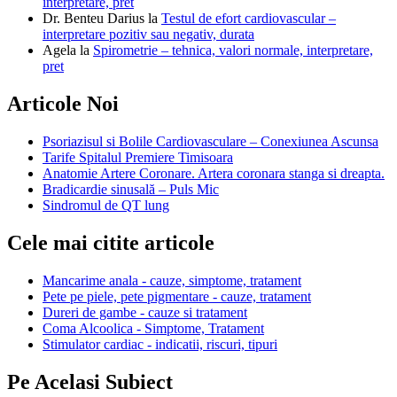
interpretare, pret
Dr. Benteu Darius
la
Testul de efort cardiovascular –
interpretare pozitiv sau negativ, durata
Agela
la
Spirometrie – tehnica, valori normale, interpretare,
pret
Articole Noi
Psoriazisul si Bolile Cardiovasculare – Conexiunea Ascunsa
Tarife Spitalul Premiere Timisoara
Anatomie Artere Coronare. Artera coronara stanga si dreapta.
Bradicardie sinusală – Puls Mic
Sindromul de QT lung
Cele mai citite articole
Mancarime anala - cauze, simptome, tratament
Pete pe piele, pete pigmentare - cauze, tratament
Dureri de gambe - cauze si tratament
Coma Alcoolica - Simptome, Tratament
Stimulator cardiac - indicatii, riscuri, tipuri
Pe Acelasi Subiect