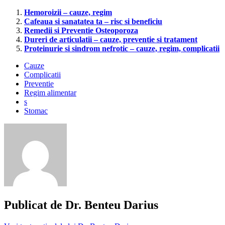
Hemoroizii – cauze, regim
Cafeaua si sanatatea ta – risc si beneficiu
Remedii si Preventie Osteoporoza
Dureri de articulatii – cauze, preventie si tratament
Proteinurie si sindrom nefrotic – cauze, regim, complicatii
Cauze
Complicatii
Preventie
Regim alimentar
s
Stomac
aciditate
gastrica
regim
alimente
gastrita
arsuri
la
stomac
Publicat de
Dr. Benteu Darius
gastrita
dieta