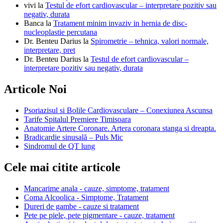
vivi
la
Testul de efort cardiovascular – interpretare pozitiv sau
negativ, durata
Banca
la
Tratament minim invaziv in hernia de disc-
nucleoplastie percutana
Dr. Benteu Darius
la
Spirometrie – tehnica, valori normale,
interpretare, pret
Dr. Benteu Darius
la
Testul de efort cardiovascular –
interpretare pozitiv sau negativ, durata
Articole Noi
Psoriazisul si Bolile Cardiovasculare – Conexiunea Ascunsa
Tarife Spitalul Premiere Timisoara
Anatomie Artere Coronare. Artera coronara stanga si dreapta.
Bradicardie sinusală – Puls Mic
Sindromul de QT lung
Cele mai citite articole
Mancarime anala - cauze, simptome, tratament
Coma Alcoolica - Simptome, Tratament
Dureri de gambe - cauze si tratament
Pete pe piele, pete pigmentare - cauze, tratament