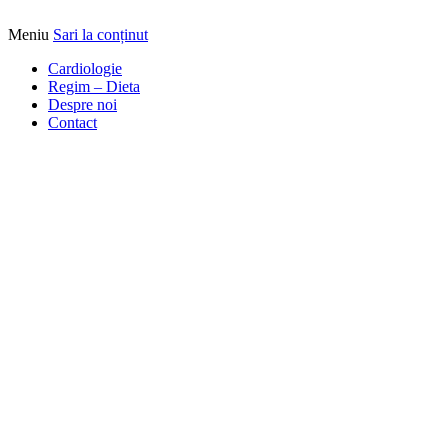
Meniu
Sari la conținut
Alimentatia sa iti fie medicatia
DrBendo.ro
Cardiologie
Regim – Dieta
Despre noi
Contact