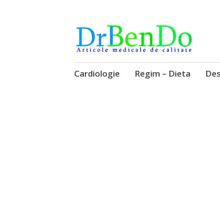
Alimentatia sa iti fie medicatia
DrBendo.ro
Sari
Cardiologie
Regim – Dieta
Des
la
conținut