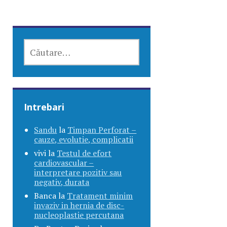
CAUTĂ
DUPĂ:
Intrebari
Sandu
la
Timpan Perforat –
cauze, evolutie, complicatii
vivi
la
Testul de efort
cardiovascular –
interpretare pozitiv sau
negativ, durata
Banca
la
Tratament minim
invaziv in hernia de disc-
nucleoplastie percutana