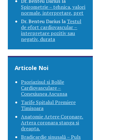
Dr. Benteu Darius
la
Spirometrie – tehnica, valori
normale, interpretare, pret
Dr. Benteu Darius
la
Testul
de efort cardiovascular –
interpretare pozitiv sau
negativ, durata
Articole Noi
Psoriazisul si Bolile
Cardiovasculare –
Conexiunea Ascunsa
Tarife Spitalul Premiere
Timisoara
Anatomie Artere Coronare.
Artera coronara stanga si
dreapta.
Bradicardie sinusală – Puls