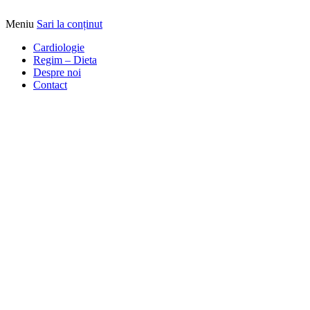
Meniu
Sari la conținut
Alimentatia sa iti fie medicatia
DrBendo.ro
Cardiologie
Regim – Dieta
Despre noi
Contact