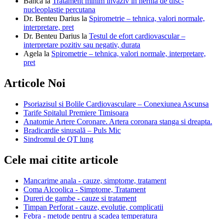
Banca
la
Tratament minim invaziv in hernia de disc-
nucleoplastie percutana
Dr. Benteu Darius
la
Spirometrie – tehnica, valori normale,
interpretare, pret
Dr. Benteu Darius
la
Testul de efort cardiovascular –
interpretare pozitiv sau negativ, durata
Agela
la
Spirometrie – tehnica, valori normale, interpretare,
pret
Articole Noi
Psoriazisul si Bolile Cardiovasculare – Conexiunea Ascunsa
Tarife Spitalul Premiere Timisoara
Anatomie Artere Coronare. Artera coronara stanga si dreapta.
Bradicardie sinusală – Puls Mic
Sindromul de QT lung
Cele mai citite articole
Mancarime anala - cauze, simptome, tratament
Coma Alcoolica - Simptome, Tratament
Dureri de gambe - cauze si tratament
Timpan Perforat - cauze, evolutie, complicatii
Febra - metode pentru a scadea temperatura