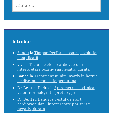
CAUTĂ
DUPĂ:
Intrebari
Sandu
la
Timpan Perforat – cauze, evolutie,
complicatii
vivi
la
Testul de efort cardiovascular –
interpretare pozitiv sau negativ, durata
Banca
la
Tratament minim invaziv in hernia
de disc-nucleoplastie percutana
Dr. Benteu Darius
la
Spirometrie – tehnica,
valori normale, interpretare, pret
Dr. Benteu Darius
la
Testul de efort
cardiovascular – interpretare pozitiv sau
negativ, durata