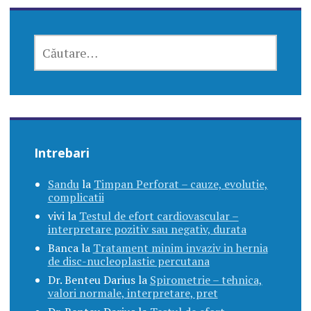
CAUTĂ
DUPĂ:
Intrebari
Sandu
la
Timpan Perforat – cauze, evolutie,
complicatii
vivi
la
Testul de efort cardiovascular –
interpretare pozitiv sau negativ, durata
Banca
la
Tratament minim invaziv in hernia
de disc-nucleoplastie percutana
Dr. Benteu Darius
la
Spirometrie – tehnica,
valori normale, interpretare, pret