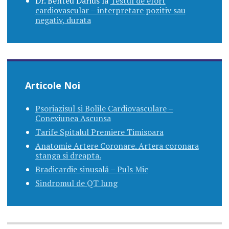
Dr. Benteu Darius
la
Testul de efort
cardiovascular – interpretare pozitiv sau
negativ, durata
Articole Noi
Psoriazisul si Bolile Cardiovasculare –
Conexiunea Ascunsa
Tarife Spitalul Premiere Timisoara
Anatomie Artere Coronare. Artera coronara
stanga si dreapta.
Bradicardie sinusală – Puls Mic
Sindromul de QT lung