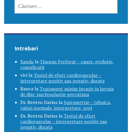
CAUTĂ
DUPĂ:
Intrebari
Sandu
la
Timpan Perforat – cauze, evolutie,
complicatii
vivi
la
Testul de efort cardiovascular –
interpretare pozitiv sau negativ, durata
Banca
la
Tratament minim invaziv in hernia
de disc-nucleoplastie percutana
Dr. Benteu Darius
la
Spirometrie – tehnica,
valori normale, interpretare, pret
Dr. Benteu Darius
la
Testul de efort
cardiovascular – interpretare pozitiv sau
negativ, durata