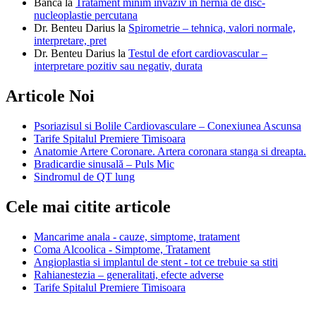
Banca
la
Tratament minim invaziv in hernia de disc-
nucleoplastie percutana
Dr. Benteu Darius
la
Spirometrie – tehnica, valori normale,
interpretare, pret
Dr. Benteu Darius
la
Testul de efort cardiovascular –
interpretare pozitiv sau negativ, durata
Articole Noi
Psoriazisul si Bolile Cardiovasculare – Conexiunea Ascunsa
Tarife Spitalul Premiere Timisoara
Anatomie Artere Coronare. Artera coronara stanga si dreapta.
Bradicardie sinusală – Puls Mic
Sindromul de QT lung
Cele mai citite articole
Mancarime anala - cauze, simptome, tratament
Coma Alcoolica - Simptome, Tratament
Angioplastia si implantul de stent - tot ce trebuie sa stiti
Rahianestezia – generalitati, efecte adverse
Tarife Spitalul Premiere Timisoara