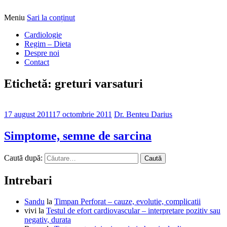
Meniu
Sari la conținut
Alimentatia sa iti fie medicatia
DrBendo.ro
Cardiologie
Regim – Dieta
Despre noi
Contact
Etichetă: greturi varsaturi
17 august 2011
17 octombrie 2011
Dr. Benteu Darius
Simptome, semne de sarcina
Caută după:
Intrebari
Sandu
la
Timpan Perforat – cauze, evolutie, complicatii
vivi
la
Testul de efort cardiovascular – interpretare pozitiv sau
negativ, durata