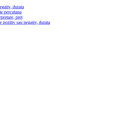
egativ, durata
ie percutana
pretare, pret
e pozitiv sau negativ, durata