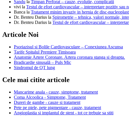
Sandu
la
Timpan Perforat – cauze, evolutie, complicatii
vivi
la
Testul de efort cardiovascular – interpretare pozitiv sau n
Banca
la
Tratament minim invaziv in hernia de disc-nucleoplast
Dr. Benteu Darius
la
Spirometrie – tehnica, valori normale, inter
Dr. Benteu Darius
la
Testul de efort cardiovascular – interpretar
Articole Noi
Psoriazisul si Bolile Cardiovasculare – Conexiunea Ascunsa
Tarife Spitalul Premiere Timisoara
Anatomie Artere Coronare. Artera coronara stanga si dreapta.
Bradicardie sinusală – Puls Mic
Sindromul de QT lung
Cele mai citite articole
Mancarime anala - cauze, simptome, tratament
Coma Alcoolica - Simptome, Tratament
Dureri de gambe - cauze si tratament
Pete pe piele, pete pigmentare - cauze, tratament
Angioplastia si implantul de stent - tot ce trebuie sa stiti