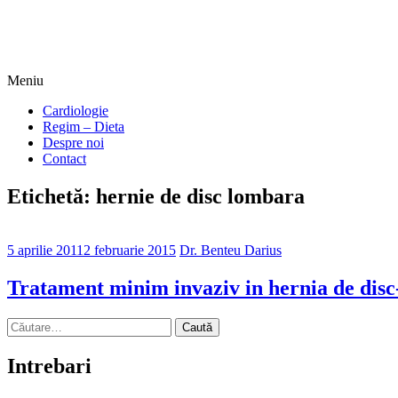
Sari
Meniu
la
Alimentatia sa iti fie medicatia
DrBendo.ro
Cardiologie
conținut
Regim – Dieta
Despre noi
Contact
Etichetă: hernie de disc lombara
5 aprilie 2011
2 februarie 2015
Dr. Benteu Darius
Tratament minim invaziv in hernia de disc
Caută
după:
Intrebari