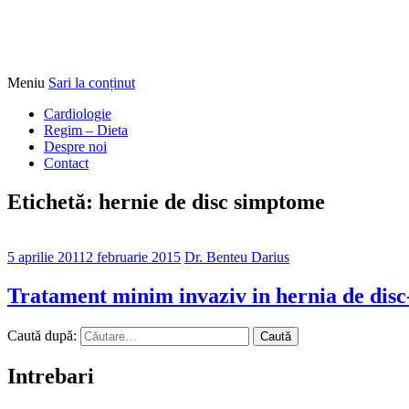
Meniu
Sari la conținut
Alimentatia sa iti fie medicatia
DrBendo.ro
Cardiologie
Regim – Dieta
Despre noi
Contact
Etichetă: hernie de disc simptome
5 aprilie 2011
2 februarie 2015
Dr. Benteu Darius
Tratament minim invaziv in hernia de disc
Caută după:
Intrebari