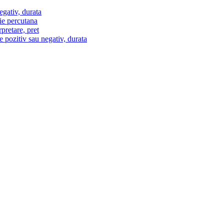
egativ, durata
ie percutana
pretare, pret
e pozitiv sau negativ, durata