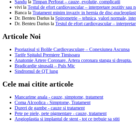
Sandu
la
Timpan Perforat – cauze, evolutie, complicatii
vivi
la
Testul de efort cardiovascular – interpretare pozitiv sau n
Banca
la
Tratament minim invaziv in hernia de disc-nucleoplast
Dr. Benteu Darius
la
Spirometrie – tehnica, valori normale, inter
Dr. Benteu Darius
la
Testul de efort cardiovascular – interpretar
Articole Noi
Psoriazisul si Bolile Cardiovasculare – Conexiunea Ascunsa
Tarife Spitalul Premiere Timisoara
Anatomie Artere Coronare. Artera coronara stanga si dreapta.
Bradicardie sinusală – Puls Mic
Sindromul de QT lung
Cele mai citite articole
Mancarime anala - cauze, simptome, tratament
Coma Alcoolica - Simptome, Tratament
Dureri de gambe - cauze si tratament
Pete pe piele, pete pigmentare - cauze, tratament
Angioplastia si implantul de stent - tot ce trebuie sa stiti