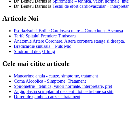
Dr. Benteu Darius
la
Spirometrie – tehnica, valori normale, inter
Dr. Benteu Darius
la
Testul de efort cardiovascular – interpretar
Articole Noi
Psoriazisul si Bolile Cardiovasculare – Conexiunea Ascunsa
Tarife Spitalul Premiere Timisoara
Anatomie Artere Coronare. Artera coronara stanga si dreapta.
Bradicardie sinusală – Puls Mic
Sindromul de QT lung
Cele mai citite articole
Mancarime anala - cauze, simptome, tratament
Coma Alcoolica - Simptome, Tratament
Spirometrie - tehnica, valori normale, interpretare, pret
Angioplastia si implantul de stent - tot ce trebuie sa stiti
Dureri de gambe - cauze si tratament