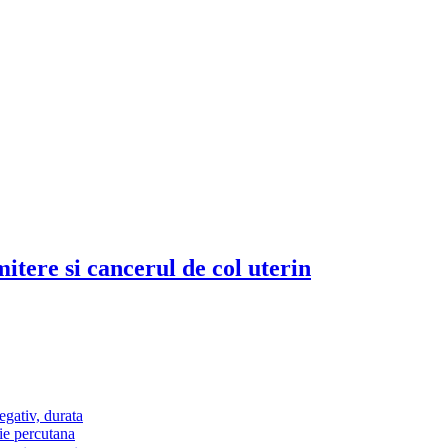
tere si cancerul de col uterin
egativ, durata
ie percutana