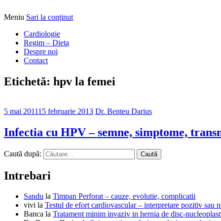
Meniu
Sari la conținut
Alimentatia sa iti fie medicatia
DrBendo.ro
Cardiologie
Regim – Dieta
Despre noi
Contact
Etichetă: hpv la femei
5 mai 2011
15 februarie 2013
Dr. Benteu Darius
Infectia cu HPV – semne, simptome, transmi
Caută după:
Intrebari
Sandu
la
Timpan Perforat – cauze, evolutie, complicatii
vivi
la
Testul de efort cardiovascular – interpretare pozitiv sau n
Banca
la
Tratament minim invaziv in hernia de disc-nucleoplast