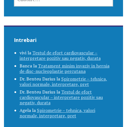
DUPĂ:
Intrebari
vivi
la
Testul de efort cardiovascular –
interpretare pozitiv sau negativ, durata
Banca
la
Tratament minim invaziv in hernia
de disc-nucleoplastie percutana
Dr. Benteu Darius
la
Spirometrie – tehnica,
valori normale, interpretare, pret
Dr. Benteu Darius
la
Testul de efort
cardiovascular – interpretare pozitiv sau
negativ, durata
Agela
la
Spirometrie – tehnica, valori
normale, interpretare, pret