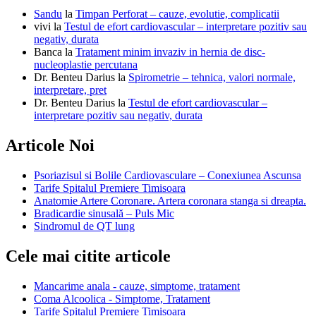
Sandu
la
Timpan Perforat – cauze, evolutie, complicatii
vivi
la
Testul de efort cardiovascular – interpretare pozitiv sau
negativ, durata
Banca
la
Tratament minim invaziv in hernia de disc-
nucleoplastie percutana
Dr. Benteu Darius
la
Spirometrie – tehnica, valori normale,
interpretare, pret
Dr. Benteu Darius
la
Testul de efort cardiovascular –
interpretare pozitiv sau negativ, durata
Articole Noi
Psoriazisul si Bolile Cardiovasculare – Conexiunea Ascunsa
Tarife Spitalul Premiere Timisoara
Anatomie Artere Coronare. Artera coronara stanga si dreapta.
Bradicardie sinusală – Puls Mic
Sindromul de QT lung
Cele mai citite articole
Mancarime anala - cauze, simptome, tratament
Coma Alcoolica - Simptome, Tratament
Tarife Spitalul Premiere Timisoara