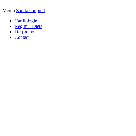
Meniu
Sari la conținut
Alimentatia sa iti fie medicatia
DrBendo.ro
Cardiologie
Regim – Dieta
Despre noi
Contact