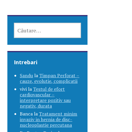
CAUTĂ
DUPĂ:
Intrebari
Sandu
la
Timpan Perforat –
cauze, evolutie, complicatii
vivi
la
Testul de efort
cardiovascular –
interpretare pozitiv sau
negativ, durata
Banca
la
Tratament minim
invaziv in hernia de disc-
nucleoplastie percutana