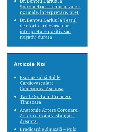
Dr. Benteu Darius
la
Spirometrie – tehnica, valori
normale, interpretare, pret
Dr. Benteu Darius
la
Testul
de efort cardiovascular –
interpretare pozitiv sau
negativ, durata
Articole Noi
Psoriazisul si Bolile
Cardiovasculare –
Conexiunea Ascunsa
Tarife Spitalul Premiere
Timisoara
Anatomie Artere Coronare.
Artera coronara stanga si
dreapta.
Bradicardie sinusală – Puls