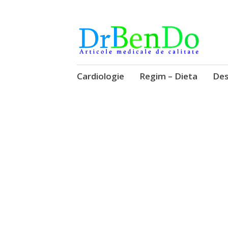
Alimentatia sa iti fie medicatia
DrBendo.ro
Sari
Cardiologie
Regim – Dieta
Des
la
conținut