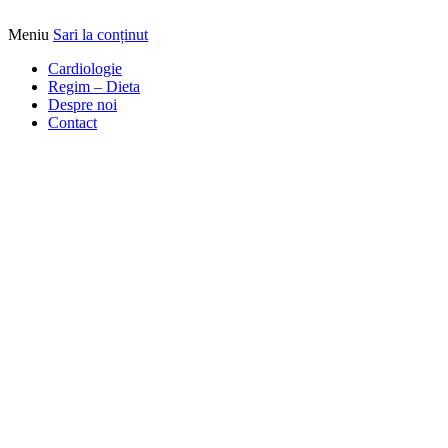
Meniu
Sari la conținut
Alimentatia sa iti fie medicatia
DrBendo.ro
Cardiologie
Regim – Dieta
Despre noi
Contact