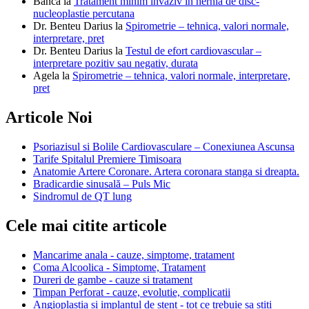
Banca
la
Tratament minim invaziv in hernia de disc-
nucleoplastie percutana
Dr. Benteu Darius
la
Spirometrie – tehnica, valori normale,
interpretare, pret
Dr. Benteu Darius
la
Testul de efort cardiovascular –
interpretare pozitiv sau negativ, durata
Agela
la
Spirometrie – tehnica, valori normale, interpretare,
pret
Articole Noi
Psoriazisul si Bolile Cardiovasculare – Conexiunea Ascunsa
Tarife Spitalul Premiere Timisoara
Anatomie Artere Coronare. Artera coronara stanga si dreapta.
Bradicardie sinusală – Puls Mic
Sindromul de QT lung
Cele mai citite articole
Mancarime anala - cauze, simptome, tratament
Coma Alcoolica - Simptome, Tratament
Dureri de gambe - cauze si tratament
Timpan Perforat - cauze, evolutie, complicatii
Angioplastia si implantul de stent - tot ce trebuie sa stiti