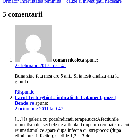
Următor
Infertilitatea feminina – cauze si investigatii necesare
reumatism
poliarticular
5 comentarii
reumatism
simptome
semne
reumatism
articular
acut
coman nicoleta
spune:
22 februarie 2017 la 21:41
Buna ziua fata mea are 5 ani.. Si ia iesit analiza ana la
granita….
Răspunde
Lacul Techirghiol – indicatii de tratament, poze |
Bendo.ro
spune:
2 octombrie 2011 la 9:47
[…] la galeria cu pozeIndicatii terapeutice:Afectiunile
reumatismale: sechele de articulatii dupa un reumatism acut,
reumatismul ce apare dupa infectia cu streptococ (dupa
eliminarea infectiei), stadiile 1,2 si 3 de […]