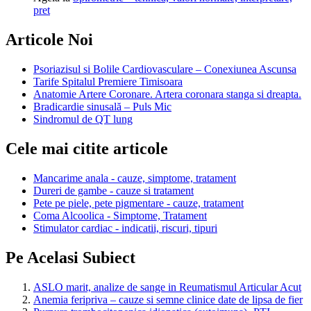
pret
Articole Noi
Psoriazisul si Bolile Cardiovasculare – Conexiunea Ascunsa
Tarife Spitalul Premiere Timisoara
Anatomie Artere Coronare. Artera coronara stanga si dreapta.
Bradicardie sinusală – Puls Mic
Sindromul de QT lung
Cele mai citite articole
Mancarime anala - cauze, simptome, tratament
Dureri de gambe - cauze si tratament
Pete pe piele, pete pigmentare - cauze, tratament
Coma Alcoolica - Simptome, Tratament
Stimulator cardiac - indicatii, riscuri, tipuri
Pe Acelasi Subiect
ASLO marit, analize de sange in Reumatismul Articular Acut
Anemia feripriva – cauze si semne clinice date de lipsa de fier