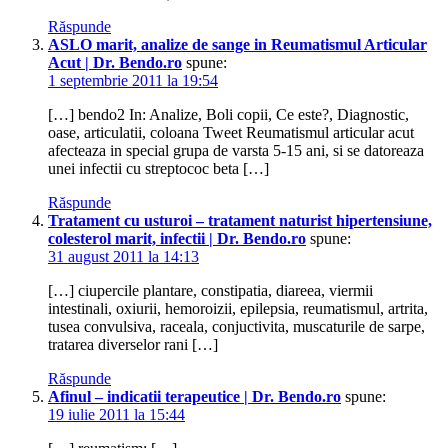
Răspunde
ASLO marit, analize de sange in Reumatismul Articular
Acut | Dr. Bendo.ro
spune:
1 septembrie 2011 la 19:54
[…] bendo2 In: Analize, Boli copii, Ce este?, Diagnostic,
oase, articulatii, coloana Tweet Reumatismul articular acut
afecteaza in special grupa de varsta 5-15 ani, si se datoreaza
unei infectii cu streptococ beta […]
Răspunde
Tratament cu usturoi – tratament naturist hipertensiune,
colesterol marit, infectii | Dr. Bendo.ro
spune:
31 august 2011 la 14:13
[…] ciupercile plantare, constipatia, diareea, viermii
intestinali, oxiurii, hemoroizii, epilepsia, reumatismul, artrita,
tusea convulsiva, raceala, conjuctivita, muscaturile de sarpe,
tratarea diverselor rani […]
Răspunde
Afinul – indicatii terapeutice | Dr. Bendo.ro
spune:
19 iulie 2011 la 15:44