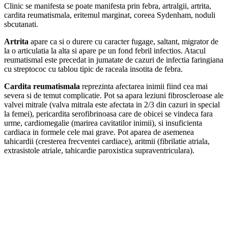
Clinic se manifesta se poate manifesta prin febra, artralgii, artrita,
cardita reumatismala, eritemul marginat, coreea Sydenham, noduli
sbcutanati.
Artrita
apare ca si o durere cu caracter fugage, saltant, migrator de
la o articulatia la alta si apare pe un fond febril infectios. Atacul
reumatismal este precedat in jumatate de cazuri de infectia faringiana
cu streptococ cu tablou tipic de raceala insotita de febra.
Cardita reumatismala
reprezinta afectarea inimii fiind cea mai
severa si de temut complicatie. Pot sa apara leziuni fibroscleroase ale
valvei mitrale (valva mitrala este afectata in 2/3 din cazuri in special
la femei), pericardita serofibrinoasa care de obicei se vindeca fara
urme, cardiomegalie (marirea cavitatilor inimii), si insuficienta
cardiaca in formele cele mai grave. Pot aparea de asemenea
tahicardii (cresterea frecventei cardiace), aritmii (fibrilatie atriala,
extrasistole atriale, tahicardie paroxistica supraventriculara).