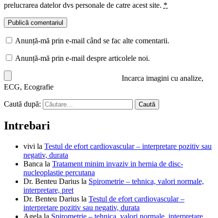
prelucrarea datelor dvs personale de catre acest site.
*
Anunță-mă prin e-mail când se fac alte comentarii.
Anunță-mă prin e-mail despre articolele noi.
Incarca imagini cu analize,
ECG, Ecografie
Caută după:
Intrebari
vivi
la
Testul de efort cardiovascular – interpretare pozitiv sau
negativ, durata
Banca
la
Tratament minim invaziv in hernia de disc-
nucleoplastie percutana
Dr. Benteu Darius
la
Spirometrie – tehnica, valori normale,
interpretare, pret
Dr. Benteu Darius
la
Testul de efort cardiovascular –
interpretare pozitiv sau negativ, durata
Agela
la
Spirometrie – tehnica, valori normale, interpretare,