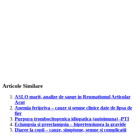
Articole Similare
ASLO marit, analize de sange in Reumatismul Articular
Acut
Anemia feripriva – cauze si semne clinice date de lipsa de
fier
Purpura trombocitopenica idiopatica (autoimuna) -PTI
Eclampsia si preeclampsia – hipertensiunea la gravide
Diaree la copii – cauze, simptome, semne si complicatii