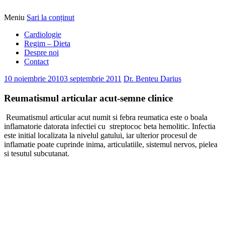
Meniu
Sari la conținut
Alimentatia sa iti fie medicatia
DrBendo.ro
Cardiologie
Regim – Dieta
Despre noi
Contact
10 noiembrie 2010
3 septembrie 2011
Dr. Benteu Darius
Reumatismul articular acut-semne clinice
Reumatismul articular acut numit si febra reumatica este o boala
inflamatorie datorata infectiei cu streptococ beta hemolitic. Infectia
este initial localizata la nivelul gatului, iar ulterior procesul de
inflamatie poate cuprinde inima, articulatiile, sistemul nervos, pielea
si tesutul subcutanat.