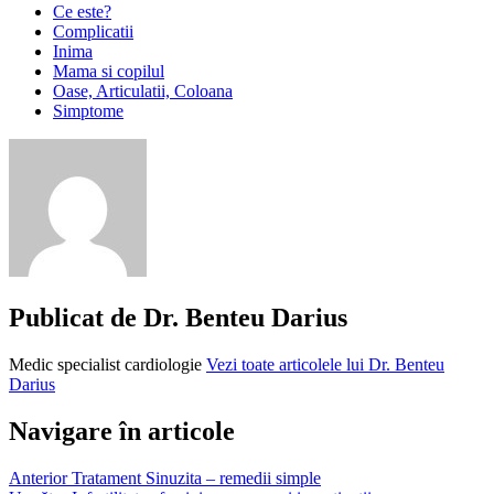
Ce este?
Complicatii
Inima
Mama si copilul
Oase, Articulatii, Coloana
Simptome
coreea
Sydenham
eritem
marfinat
noduli
subcutanati
pentru
reumatism
Publicat de
Dr. Benteu Darius
reumatism
acut
Medic specialist cardiologie
Vezi toate articolele lui Dr. Benteu
reumatism
Darius
articular
acut
reumatism
Navigare în articole
infectios
reumatism
Anterior
Tratament Sinuzita – remedii simple
inima