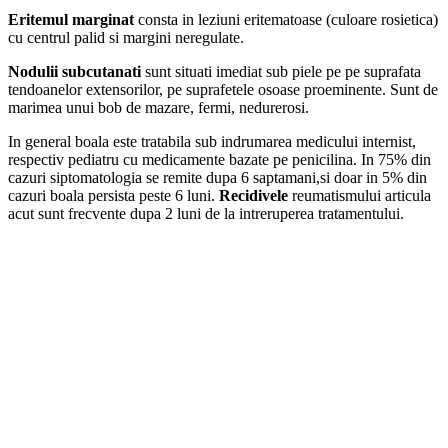
Eritemul marginat
consta in leziuni eritematoase (culoare rosietica)
cu centrul palid si margini neregulate.
Nodulii subcutanati
sunt situati imediat sub piele pe pe suprafata
tendoanelor extensorilor, pe suprafetele osoase proeminente. Sunt de
marimea unui bob de mazare, fermi, nedurerosi.
In general boala este tratabila sub indrumarea medicului internist,
respectiv pediatru cu medicamente bazate pe penicilina. In 75% din
cazuri siptomatologia se remite dupa 6 saptamani,si doar in 5% din
cazuri boala persista peste 6 luni.
Recidivele
reumatismului articula
acut sunt frecvente dupa 2 luni de la intreruperea tratamentului.