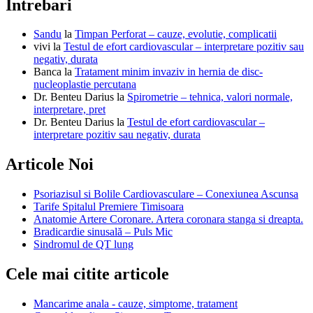
Intrebari
Sandu
la
Timpan Perforat – cauze, evolutie, complicatii
vivi
la
Testul de efort cardiovascular – interpretare pozitiv sau
negativ, durata
Banca
la
Tratament minim invaziv in hernia de disc-
nucleoplastie percutana
Dr. Benteu Darius
la
Spirometrie – tehnica, valori normale,
interpretare, pret
Dr. Benteu Darius
la
Testul de efort cardiovascular –
interpretare pozitiv sau negativ, durata
Articole Noi
Psoriazisul si Bolile Cardiovasculare – Conexiunea Ascunsa
Tarife Spitalul Premiere Timisoara
Anatomie Artere Coronare. Artera coronara stanga si dreapta.
Bradicardie sinusală – Puls Mic
Sindromul de QT lung
Cele mai citite articole
Mancarime anala - cauze, simptome, tratament