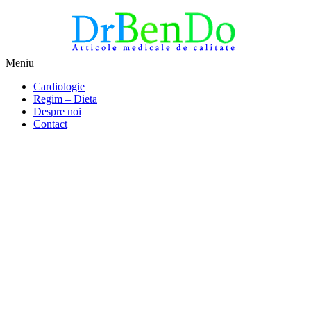
Sari
Meniu
la
Alimentatia sa iti fie medicatia
DrBendo.ro
Cardiologie
conținut
Regim – Dieta
Despre noi
Contact