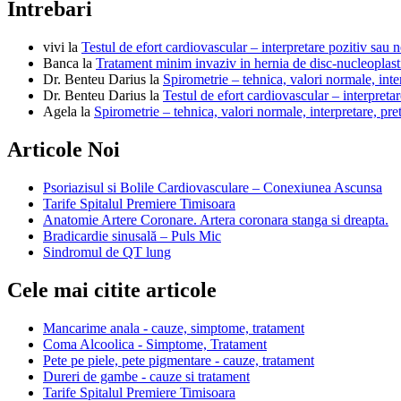
Intrebari
vivi
la
Testul de efort cardiovascular – interpretare pozitiv sau n
Banca
la
Tratament minim invaziv in hernia de disc-nucleoplast
Dr. Benteu Darius
la
Spirometrie – tehnica, valori normale, inter
Dr. Benteu Darius
la
Testul de efort cardiovascular – interpretar
Agela
la
Spirometrie – tehnica, valori normale, interpretare, pre
Articole Noi
Psoriazisul si Bolile Cardiovasculare – Conexiunea Ascunsa
Tarife Spitalul Premiere Timisoara
Anatomie Artere Coronare. Artera coronara stanga si dreapta.
Bradicardie sinusală – Puls Mic
Sindromul de QT lung
Cele mai citite articole
Mancarime anala - cauze, simptome, tratament
Coma Alcoolica - Simptome, Tratament
Pete pe piele, pete pigmentare - cauze, tratament
Dureri de gambe - cauze si tratament
Tarife Spitalul Premiere Timisoara