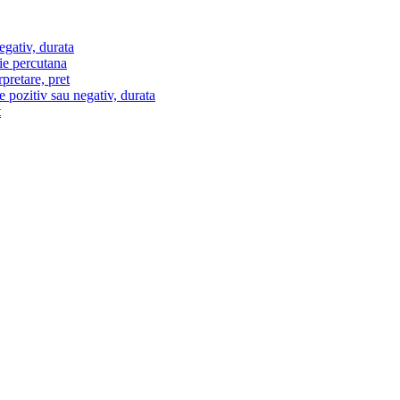
egativ, durata
ie percutana
pretare, pret
e pozitiv sau negativ, durata
t