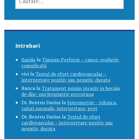
DUPĂ:
Intrebari
Sandu
la
Timpan Perforat – cauze, evolutie,
complicatii
vivi
la
Testul de efort cardiovascular –
interpretare pozitiv sau negativ, durata
Banca
la
Tratament minim invaziv in hernia
de disc-nucleoplastie percutana
Dr. Benteu Darius
la
Spirometrie – tehnica,
valori normale, interpretare, pret
Dr. Benteu Darius
la
Testul de efort
cardiovascular – interpretare pozitiv sau
negativ, durata