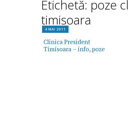
Etichetă: poze c
timisoara
4 MAI 2011
Clinica President
Timisoara – info, poze