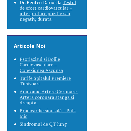
Dr. Benteu Darius
la
Testul
de efort cardiovascular –
interpretare pozitiv sau
negativ, durata
Articole Noi
Psoriazisul si Bolile
Cardiovasculare –
Conexiunea Ascunsa
Tarife Spitalul Premiere
Timisoara
Anatomie Artere Coronare.
Artera coronara stanga si
dreapta.
Bradicardie sinusală – Puls
Mic
Sindromul de QT lung