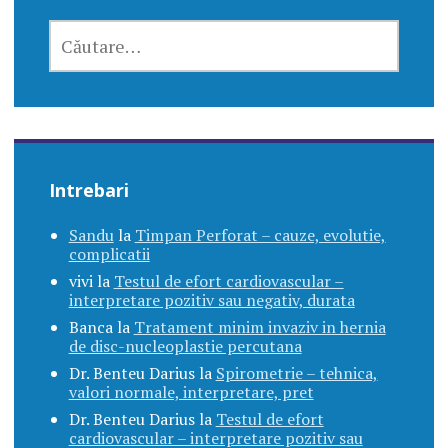
CAUTĂ
DUPĂ:
Intrebari
Sandu
la
Timpan Perforat – cauze, evolutie,
complicatii
vivi
la
Testul de efort cardiovascular –
interpretare pozitiv sau negativ, durata
Banca
la
Tratament minim invaziv in hernia
de disc-nucleoplastie percutana
Dr. Benteu Darius
la
Spirometrie – tehnica,
valori normale, interpretare, pret
Dr. Benteu Darius
la
Testul de efort
cardiovascular – interpretare pozitiv sau