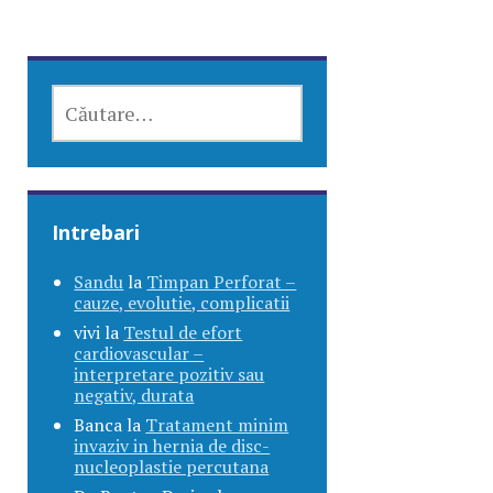
CAUTĂ
DUPĂ:
Intrebari
Sandu
la
Timpan Perforat –
cauze, evolutie, complicatii
vivi
la
Testul de efort
cardiovascular –
interpretare pozitiv sau
negativ, durata
Banca
la
Tratament minim
invaziv in hernia de disc-
nucleoplastie percutana