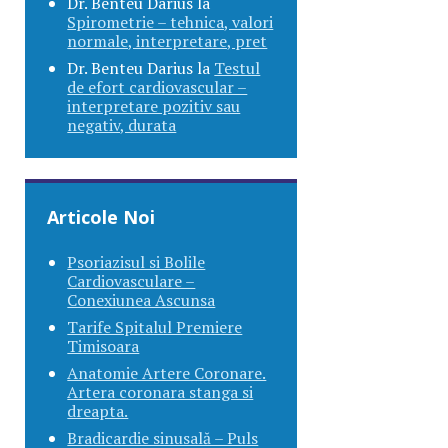
Dr. Benteu Darius
la
Spirometrie – tehnica, valori
normale, interpretare, pret
Dr. Benteu Darius
la
Testul
de efort cardiovascular –
interpretare pozitiv sau
negativ, durata
Articole Noi
Psoriazisul si Bolile
Cardiovasculare –
Conexiunea Ascunsa
Tarife Spitalul Premiere
Timisoara
Anatomie Artere Coronare.
Artera coronara stanga si
dreapta.
Bradicardie sinusală – Puls