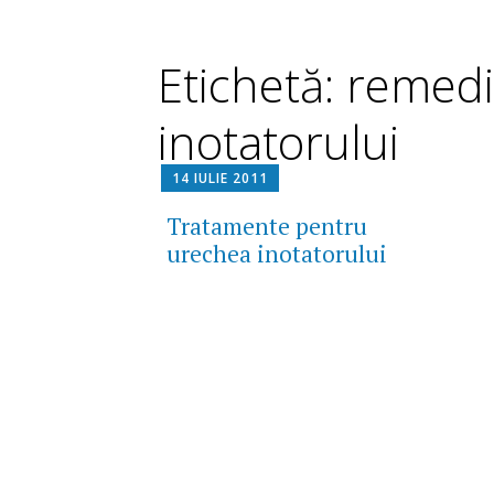
Etichetă: remed
inotatorului
14 IULIE 2011
Tratamente pentru
urechea inotatorului