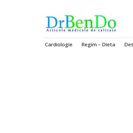
Alimentatia sa iti fie medicatia
DrBendo.ro
Sari
Cardiologie
Regim – Dieta
Des
la
conținut