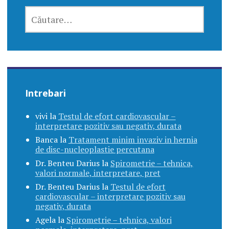
CAUTĂ
DUPĂ:
Intrebari
vivi
la
Testul de efort cardiovascular –
interpretare pozitiv sau negativ, durata
Banca
la
Tratament minim invaziv in hernia
de disc-nucleoplastie percutana
Dr. Benteu Darius
la
Spirometrie – tehnica,
valori normale, interpretare, pret
Dr. Benteu Darius
la
Testul de efort
cardiovascular – interpretare pozitiv sau
negativ, durata
Agela
la
Spirometrie – tehnica, valori