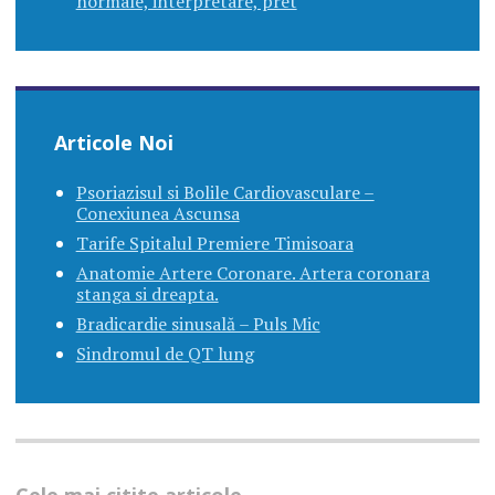
normale, interpretare, pret
Articole Noi
Psoriazisul si Bolile Cardiovasculare –
Conexiunea Ascunsa
Tarife Spitalul Premiere Timisoara
Anatomie Artere Coronare. Artera coronara
stanga si dreapta.
Bradicardie sinusală – Puls Mic
Sindromul de QT lung