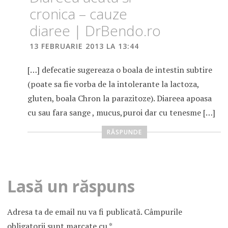
SIMPTOME
cronica – cauze
INTOLERANTA
LA GLUTEN
diaree | DrBendo.ro
TRATAMENT
13 FEBRUARIE 2013 LA 13:44
INTOLERANTA
LA GLUTEN
[…] defecatie sugereaza o boala de intestin subtire
(poate sa fie vorba de la intolerante la lactoza,
gluten, boala Chron la parazitoze). Diareea apoasa
cu sau fara sange , mucus,puroi dar cu tenesme […]
RĂSPUNDE
Lasă un răspuns
Adresa ta de email nu va fi publicată.
Câmpurile
obligatorii sunt marcate cu
*