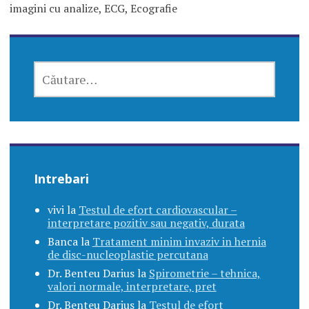
imagini cu analize, ECG, Ecografie
CAUTĂ
DUPĂ:
Intrebari
vivi
la
Testul de efort cardiovascular –
interpretare pozitiv sau negativ, durata
Banca
la
Tratament minim invaziv in hernia
de disc-nucleoplastie percutana
Dr. Benteu Darius
la
Spirometrie – tehnica,
valori normale, interpretare, pret
Dr. Benteu Darius
la
Testul de efort