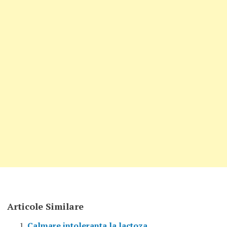
Articole Similare
Calmare intoleranta la lactoza