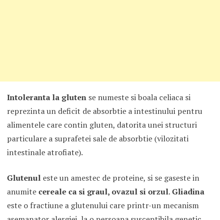
Intoleranta la gluten
se numeste si boala celiaca si
reprezinta un deficit de absorbtie a intestinului pentru
alimentele care contin gluten, datorita unei structuri
particulare a suprafetei sale de absorbtie (vilozitati
intestinale atrofiate).
Glutenul
este un amestec de proteine, si se gaseste in
anumite
cereale ca si graul, ovazul si orzul
.
Gliadina
este o fractiune a glutenului care printr-un mecanism
asemanator alergiei, la o persoana susceptibila genetic,