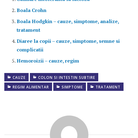
Boala Crohn
Boala Hodgkin – cauze, simptome, analize,
tratament
Diaree la copii – cauze, simptome, semne si
complicatii
Hemoroizii – cauze, regim
CAUZE
COLON SI INTESTIN SUBTIRE
ALIMENTE
FARA
REGIM ALIMENTAR
SIMPTOME
TRATAMENT
GLUTEN
BALONARI
ABDOMINALE
DIAREE
GALBUIE