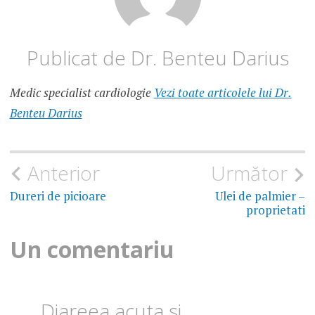
DIETA
FARA
GLUTEN
Publicat de
Dr. Benteu Darius
FAINA
FARA
GLUTEN
Medic specialist cardiologie
Vezi toate articolele lui Dr.
GLUTENUL
Benteu Darius
INTOLERANTA
GLUTEN
Navigare
Anterior
Următor
INTOLERANTA
LA GLUTEN
în
Dureri de picioare
Ulei de palmier –
proprietati
REGIM
articole
ALIMENTAR IN
INTOLERANTA
Un comentariu
LA GLUTEN
SCADERE
IN
GREUTATE
Diareea acuta si