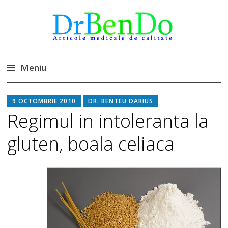
DrBendo.ro
Alimentatia sa iti fie medicatia
Meniu
Sari
9 OCTOMBRIE 2010
DR. BENTEU DARIUS
la
Regimul in intoleranta la
conținut
gluten, boala celiaca