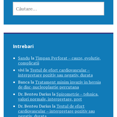
CAUTĂ
DUPĂ:
Intrebari
Sandu
la
Timpan Perforat – cauze, evolutie,
complicatii
vivi
la
Testul de efort cardiovascular –
interpretare pozitiv sau negativ, durata
Banca
la
Tratament minim invaziv in hernia
de disc-nucleoplastie percutana
Dr. Benteu Darius
la
Spirometrie – tehnica,
valori normale, interpretare, pret
Dr. Benteu Darius
la
Testul de efort
cardiovascular – interpretare pozitiv sau
negativ, durata