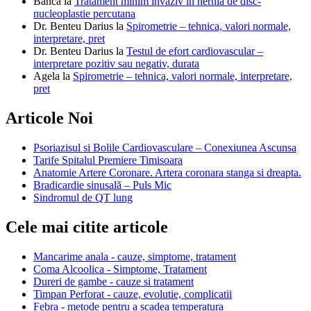
Banca
la
Tratament minim invaziv in hernia de disc-
nucleoplastie percutana
Dr. Benteu Darius
la
Spirometrie – tehnica, valori normale,
interpretare, pret
Dr. Benteu Darius
la
Testul de efort cardiovascular –
interpretare pozitiv sau negativ, durata
Agela
la
Spirometrie – tehnica, valori normale, interpretare,
pret
Articole Noi
Psoriazisul si Bolile Cardiovasculare – Conexiunea Ascunsa
Tarife Spitalul Premiere Timisoara
Anatomie Artere Coronare. Artera coronara stanga si dreapta.
Bradicardie sinusală – Puls Mic
Sindromul de QT lung
Cele mai citite articole
Mancarime anala - cauze, simptome, tratament
Coma Alcoolica - Simptome, Tratament
Dureri de gambe - cauze si tratament
Timpan Perforat - cauze, evolutie, complicatii
Febra - metode pentru a scadea temperatura