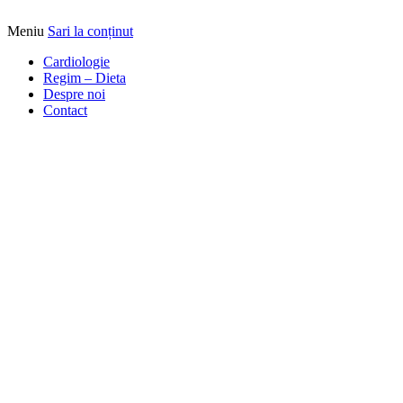
Meniu
Sari la conținut
Alimentatia sa iti fie medicatia
DrBendo.ro
Cardiologie
Regim – Dieta
Despre noi
Contact