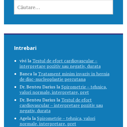
CAUTĂ
DUPĂ:
Intrebari
vivi
la
Testul de efort cardiovascular –
interpretare pozitiv sau negativ, durata
Banca
la
Tratament minim invaziv in hernia
de disc-nucleoplastie percutana
Dr. Benteu Darius
la
Spirometrie – tehnica,
valori normale, interpretare, pret
Dr. Benteu Darius
la
Testul de efort
cardiovascular – interpretare pozitiv sau
negativ, durata
Agela
la
Spirometrie – tehnica, valori
normale, interpretare, pret