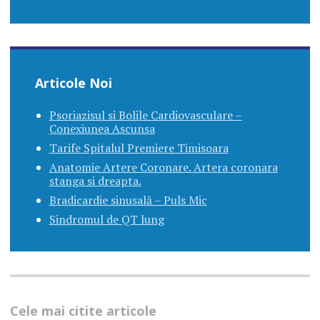
Articole Noi
Psoriazisul si Bolile Cardiovasculare –
Conexiunea Ascunsa
Tarife Spitalul Premiere Timisoara
Anatomie Artere Coronare. Artera coronara
stanga si dreapta.
Bradicardie sinusală – Puls Mic
Sindromul de QT lung
Cele mai citite articole