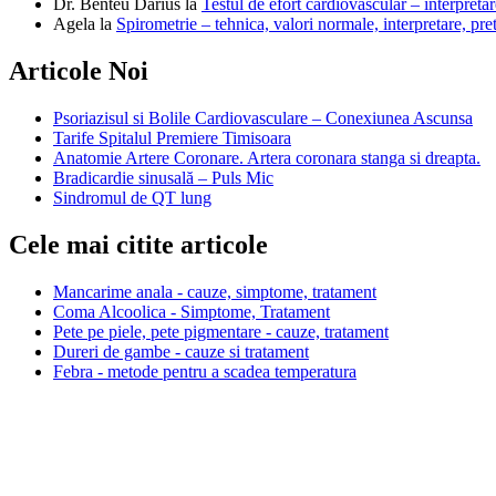
Dr. Benteu Darius
la
Testul de efort cardiovascular – interpretar
Agela
la
Spirometrie – tehnica, valori normale, interpretare, pre
Articole Noi
Psoriazisul si Bolile Cardiovasculare – Conexiunea Ascunsa
Tarife Spitalul Premiere Timisoara
Anatomie Artere Coronare. Artera coronara stanga si dreapta.
Bradicardie sinusală – Puls Mic
Sindromul de QT lung
Cele mai citite articole
Mancarime anala - cauze, simptome, tratament
Coma Alcoolica - Simptome, Tratament
Pete pe piele, pete pigmentare - cauze, tratament
Dureri de gambe - cauze si tratament
Febra - metode pentru a scadea temperatura