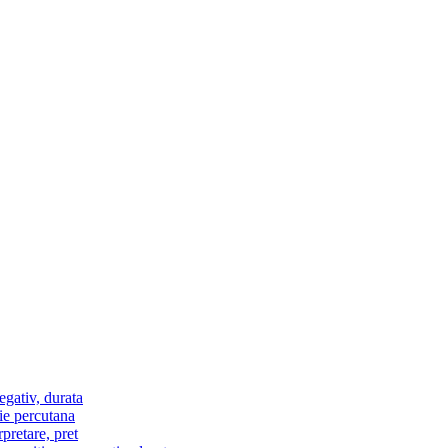
egativ, durata
ie percutana
pretare, pret