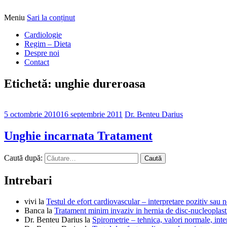
Meniu
Sari la conținut
Alimentatia sa iti fie medicatia
DrBendo.ro
Cardiologie
Regim – Dieta
Despre noi
Contact
Etichetă: unghie dureroasa
5 octombrie 2010
16 septembrie 2011
Dr. Benteu Darius
Unghie incarnata Tratament
Caută după:
Intrebari
vivi
la
Testul de efort cardiovascular – interpretare pozitiv sau n
Banca
la
Tratament minim invaziv in hernia de disc-nucleoplast
Dr. Benteu Darius
la
Spirometrie – tehnica, valori normale, inter