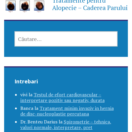
Tratamente pentru
Alopecie – Caderea Parului
CAUTĂ
DUPĂ:
Intrebari
vivi
la
Testul de efort cardiovascular –
interpretare pozitiv sau negativ, durata
Banca
la
Tratament minim invaziv in hernia
de disc-nucleoplastie percutana
Dr. Benteu Darius
la
Spirometrie – tehnica,
valori normale, interpretare, pret